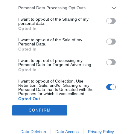
εκρήξεις. Είναι για παίκτες που εκτιμούν τη
Personal Data Processing Opt Outs
δύναμη της αφήγησης, που θέλουν να
επενδύσουν σε έναν κόσμο και να τον
I want to opt-out of the Sharing of my
personal data.
αφήσουν να τους “αγκαλιάσει” με τον δικό του
Opted In
ρυθμό. Αναμφίβολα, πρόκειται για ένα old-
I want to opt-out of the Sale of my
Personal Data.
school RPG που σε ανταμείβει όχι με βιαστικές
Opted In
συγκινήσεις, αλλά με την ικανοποίηση του
I want to opt-out of processing my
αργά χτισμένου δεσίματος. Για όσους αγαπούν
Personal Data for Targeted Advertising.
Opted In
τις ιστορίες που μένουν, το The Necromancer’s
Tale είναι ένας προορισμός που αξίζει κάθε
I want to opt-out of Collection, Use,
Retention, Sale, and/or Sharing of my
Personal Data that Is Unrelated with the
λεπτό και σε περίπτωση που θέλετε να
Purposes for which it was collected.
ασχοληθείτε με ένα game διαφορετικό από τα
Opted Out
συνηθισμένα, αδιαμφισβήτητα αξίζει της
CONFIRM
προσοχής σας.
Data Deletion
Data Access
Privacy Policy