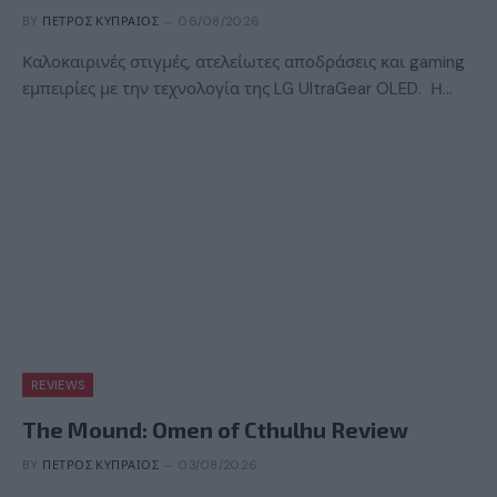
BY
ΠΈΤΡΟΣ ΚΥΠΡΑΊΟΣ
06/08/2026
Καλοκαιρινές στιγμές, ατελείωτες αποδράσεις και gaming
εμπειρίες με την τεχνολογία της LG UltraGear OLED. Η…
REVIEWS
The Mound: Omen of Cthulhu Review
BY
ΠΈΤΡΟΣ ΚΥΠΡΑΊΟΣ
03/08/2026