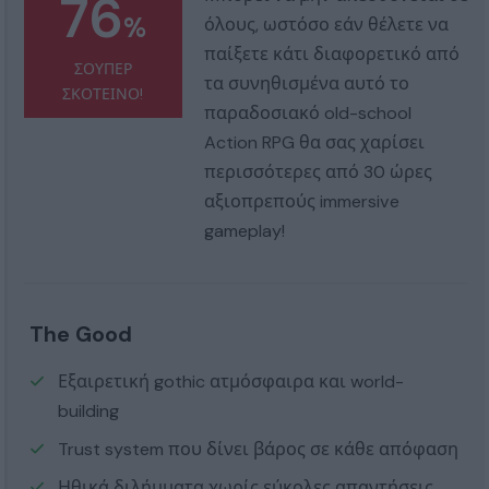
76
%
όλους, ωστόσο εάν θέλετε να
παίξετε κάτι διαφορετικό από
ΣΟΥΠΕΡ
τα συνηθισμένα αυτό το
ΣΚΟΤΕΙΝΟ!
παραδοσιακό old-school
Action RPG θα σας χαρίσει
περισσότερες από 30 ώρες
αξιοπρεπούς immersive
gameplay!
The Good
Εξαιρετική gothic ατμόσφαιρα και world-
building
Trust system που δίνει βάρος σε κάθε απόφαση
Ηθικά διλήμματα χωρίς εύκολες απαντήσεις