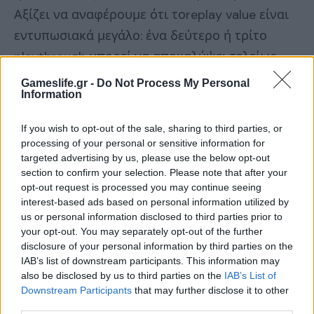
Αξίζει να αναφέρουμε ότι τοreplay value είναι
εντυπωσιακά μεγάλο: ένα δεύτερο ή τρίτο
playthrough μπορεί να αποκαλύψει τελείως
διαφορετικές πλευρές της ιστορίας, καθώς οι
Gameslife.gr -
Do Not Process My Personal
Information
επιλογές σου διαμορφώνουν τον κόσμο με
τρόπους που δεν φαίνονται στην πρώτη
If you wish to opt-out of the sale, sharing to third parties, or
διαδρομή.
processing of your personal or sensitive information for
targeted advertising by us, please use the below opt-out
section to confirm your selection. Please note that after your
opt-out request is processed you may continue seeing
interest-based ads based on personal information utilized by
Αργό, αλλά… μαγευτικό!
us or personal information disclosed to third parties prior to
your opt-out. You may separately opt-out of the further
disclosure of your personal information by third parties on the
Το
The
Necromancer
’
s
Tale
ενδεχομένως να μην
IAB’s list of downstream participants. This information may
απευθύνεται σε όλους τους gamers, καθώς δεν
also be disclosed by us to third parties on the
IAB’s List of
Downstream Participants
that may further disclose it to other
είναι για όσους ψάχνουν άμεση δράση και
third parties.