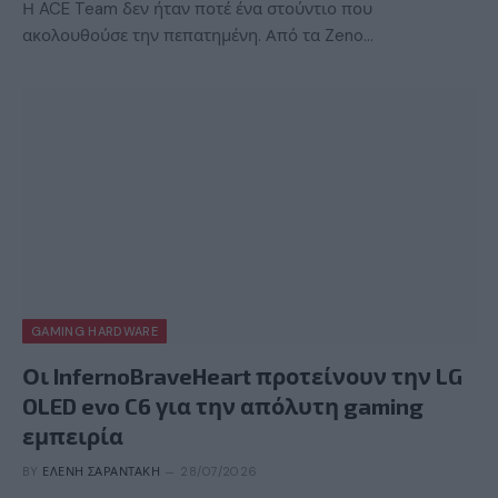
Η ACE Team δεν ήταν ποτέ ένα στούντιο που
ακολουθούσε την πεπατημένη. Από τα Zeno…
GAMING HARDWARE
Οι InfernoBraveHeart προτείνουν την LG
OLED evo C6 για την απόλυτη gaming
εμπειρία
BY
ΕΛΈΝΗ ΣΑΡΑΝΤΆΚΗ
28/07/2026