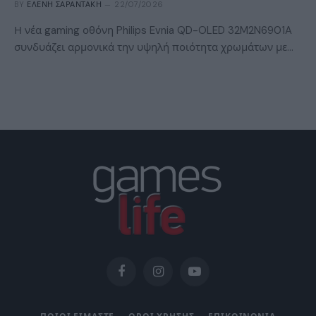
BY
ΕΛΈΝΗ ΣΑΡΑΝΤΆΚΗ
22/07/2026
Η νέα gaming οθόνη Philips Evnia QD-OLED 32M2N6901A
συνδυάζει αρμονικά την υψηλή ποιότητα χρωμάτων με…
Facebook
Instagram
YouTube