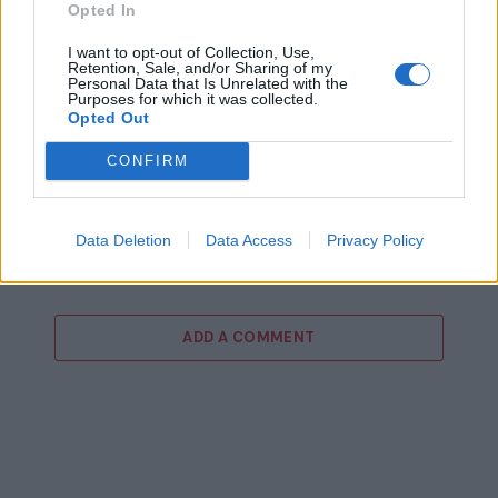
Opted In
I want to opt-out of Collection, Use,
Retention, Sale, and/or Sharing of my
Personal Data that Is Unrelated with the
Purposes for which it was collected.
Opted Out
CONFIRM
15ο eCommerce & Digital Marketing World
2026: «The Growth Playbook!» με 2+1
Data Deletion
Data Access
Privacy Policy
συνέδρια στις 4 Νοεμβρίου!
ADD A COMMENT