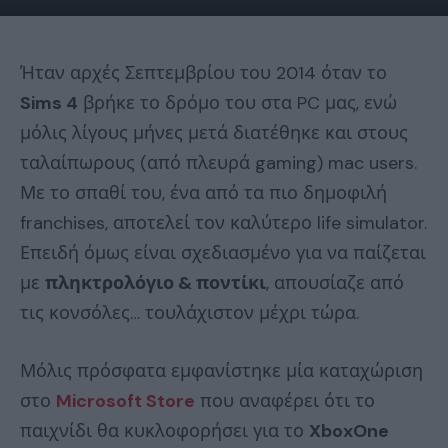
Ήταν αρχές Σεπτεμβρίου του 2014 όταν το
Sims 4
βρήκε το δρόμο του στα PC μας, ενώ
μόλις λίγους μήνες μετά διατέθηκε και στους
ταλαίπωρους (από πλευρά gaming) mac users.
Με το σπαθί του, ένα από τα πιο δημοφιλή
franchises, αποτελεί τον καλύτερο life simulator.
Επειδή όμως είναι σχεδιασμένο για να παίζεται
με
πληκτρολόγιο
& ποντίκι
, απουσίαζε από
τις κονσόλες… τουλάχιστον μέχρι τώρα.
Μόλις πρόσφατα εμφανίστηκε μία καταχώριση
στο
Microsoft Store
που αναφέρει ότι το
παιχνίδι θα κυκλοφορήσει για το
XboxOne