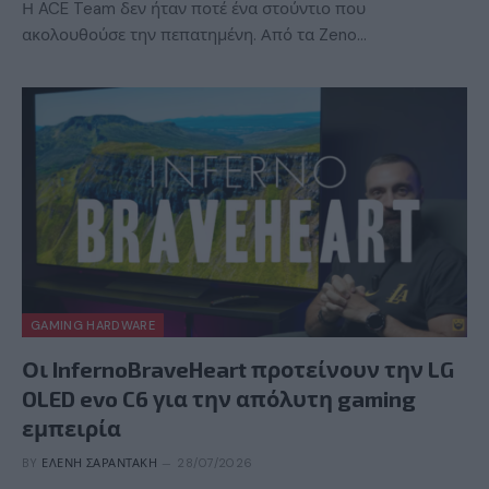
Η ACE Team δεν ήταν ποτέ ένα στούντιο που
ακολουθούσε την πεπατημένη. Από τα Zeno…
GAMING HARDWARE
Οι InfernoBraveHeart προτείνουν την LG
OLED evo C6 για την απόλυτη gaming
εμπειρία
BY
ΕΛΈΝΗ ΣΑΡΑΝΤΆΚΗ
28/07/2026