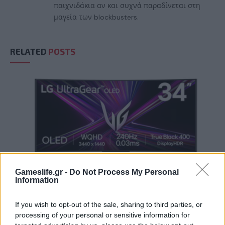
παιχνιδάκια αν και συχνά παραδίνεται στη
μαγεία των blockbusters.
RELATED
POSTS
Gameslife.gr -
Do Not Process My Personal
Information
If you wish to opt-out of the sale, sharing to third parties, or
Summer Mode ON! Η LG μετατρέπει κάθε
processing of your personal or sensitive information for
στιγμή σε απόλυτη gaming εμπειρία!