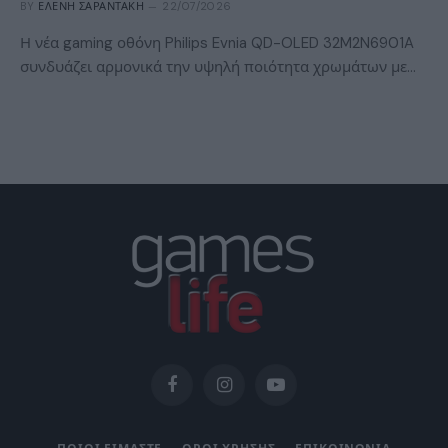
BY
ΕΛΈΝΗ ΣΑΡΑΝΤΆΚΗ
22/07/2026
Η νέα gaming οθόνη Philips Evnia QD-OLED 32M2N6901A
συνδυάζει αρμονικά την υψηλή ποιότητα χρωμάτων με…
Facebook
Instagram
YouTube