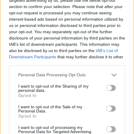
targeted advertising by us, please use the below opt-out
section to confirm your selection. Please note that after your
opt-out request is processed you may continue seeing
interest-based ads based on personal information utilized by
us or personal information disclosed to third parties prior to
your opt-out. You may separately opt-out of the further
disclosure of your personal information by third parties on the
IAB’s list of downstream participants. This information may
also be disclosed by us to third parties on the
IAB’s List of
Downstream Participants
that may further disclose it to other
third parties.
Personal Data Processing Opt Outs
Ο Geralt επιστρέφει! Πρώτη παρουσίαση του
I want to opt-out of the Sharing of my
personal data.
νέου expansion του The Witcher 3 στη
Opted In
Gamescom
I want to opt-out of the Sale of my
Personal Data.
Opted In
I want to opt-out of processing my
Personal Data for Targeted Advertising.