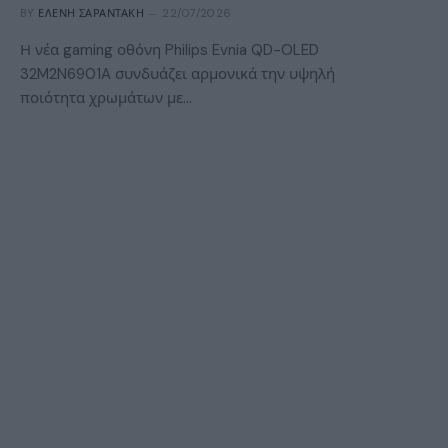
BY
ΕΛΈΝΗ ΣΑΡΑΝΤΆΚΗ
22/07/2026
Η νέα gaming οθόνη Philips Evnia QD-OLED
32M2N6901A συνδυάζει αρμονικά την υψηλή
ποιότητα χρωμάτων με…