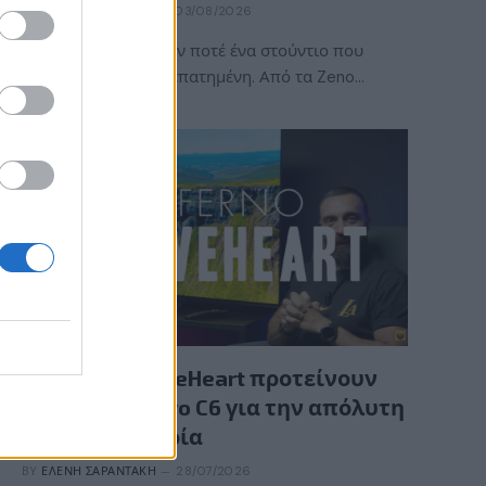
BY
ΠΈΤΡΟΣ ΚΥΠΡΑΊΟΣ
03/08/2026
Η ACE Team δεν ήταν ποτέ ένα στούντιο που
ακολουθούσε την πεπατημένη. Από τα Zeno…
GAMING HARDWARE
Οι InfernoBraveHeart προτείνουν
την LG OLED evo C6 για την απόλυτη
gaming εμπειρία
BY
ΕΛΈΝΗ ΣΑΡΑΝΤΆΚΗ
28/07/2026