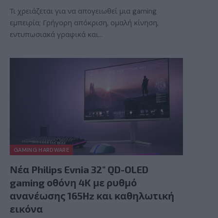
Τι χρειάζεται για να απογειωθεί μια gaming
εμπειρία; Γρήγορη απόκριση, ομαλή κίνηση,
εντυπωσιακά γραφικά και…
GAMING HARDWARE
Νέα Philips Evnia 32″ QD-OLED
gaming οθόνη 4K με ρυθμό
ανανέωσης 165Hz και καθηλωτική
εικόνα