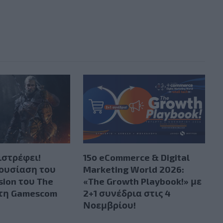
ιστρέφει!
15ο eCommerce & Digital
ουσίαση του
Marketing World 2026:
sion του The
«The Growth Playbook!» με
στη Gamescom
2+1 συνέδρια στις 4
Νοεμβρίου!