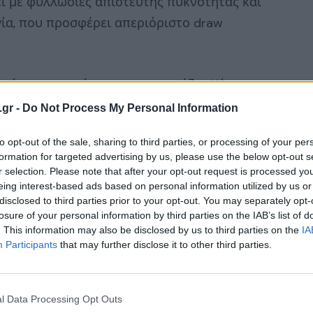
ει με φυλλωσιές απίστευτης πυκνότητας και
γία, που προσφέρει απεριόριστο draw
τικότητα του κόσμου εντυπωσιάζει. Κόσμος
ερμηνευτή, και οι αντιδράσεις NPCs είναι
.gr -
Do Not Process My Personal Information
to opt-out of the sale, sharing to third parties, or processing of your per
formation for targeted advertising by us, please use the below opt-out s
τελεί το πρώτο μιας νέας τριλογίας.
r selection. Please note that after your opt-out request is processed y
 του πρώτου Witcher
και ο
multiplayer
eing interest-based ads based on personal information utilized by us or
disclosed to third parties prior to your opt-out. You may separately opt-
ood
.
losure of your personal information by third parties on the IAB’s list of
. This information may also be disclosed by us to third parties on the
IA
Participants
that may further disclose it to other third parties.
ideo:
l Data Processing Opt Outs