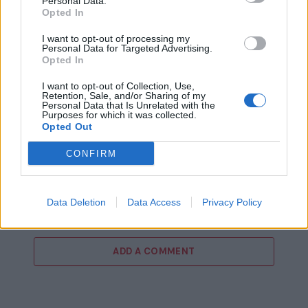
Personal Data.
Opted In
I want to opt-out of processing my
Personal Data for Targeted Advertising.
Opted In
I want to opt-out of Collection, Use,
Retention, Sale, and/or Sharing of my
Personal Data that Is Unrelated with the
Purposes for which it was collected.
Opted Out
CONFIRM
15ο eCommerce & Digital Marketing World
2026: «The Growth Playbook!» με 2+1
συνέδρια στις 4 Νοεμβρίου!
Data Deletion
Data Access
Privacy Policy
ADD A COMMENT