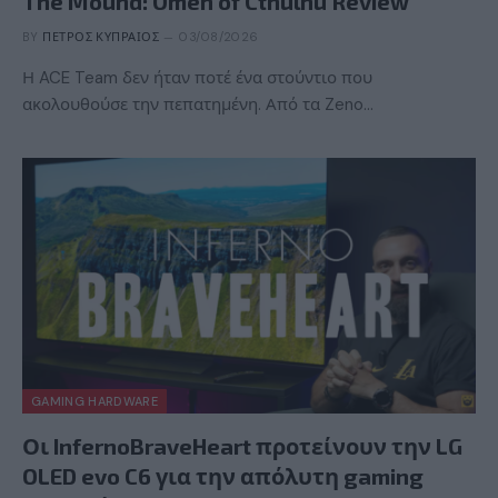
The Mound: Omen of Cthulhu Review
BY
ΠΈΤΡΟΣ ΚΥΠΡΑΊΟΣ
03/08/2026
Η ACE Team δεν ήταν ποτέ ένα στούντιο που
ακολουθούσε την πεπατημένη. Από τα Zeno…
GAMING HARDWARE
Οι InfernoBraveHeart προτείνουν την LG
OLED evo C6 για την απόλυτη gaming