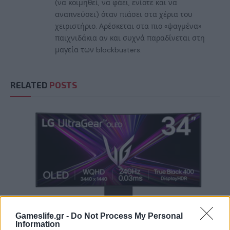
(να κοιμηθεί, να φάει, ενίοτε και να
αναπνεύσει) όταν πιάσει στα χέρια του
χειριστήριο. Αρέσκεται στα πιο «ψαγμένα»
παιχνιδάκια αν και συχνά παραδίνεται στη
μαγεία των blockbusters.
RELATED
POSTS
Gameslife.gr -
Do Not Process My Personal
Information