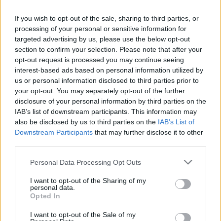
Summer Mode ON! Η LG μετατρέπει κάθε
If you wish to opt-out of the sale, sharing to third parties, or
στιγμή σε απόλυτη gaming εμπειρία!
processing of your personal or sensitive information for
targeted advertising by us, please use the below opt-out
section to confirm your selection. Please note that after your
opt-out request is processed you may continue seeing
interest-based ads based on personal information utilized by
us or personal information disclosed to third parties prior to
your opt-out. You may separately opt-out of the further
disclosure of your personal information by third parties on the
IAB’s list of downstream participants. This information may
also be disclosed by us to third parties on the
IAB’s List of
Downstream Participants
that may further disclose it to other
third parties.
Personal Data Processing Opt Outs
Ο Geralt επιστρέφει! Πρώτη παρουσίαση του
νέου expansion του The Witcher 3 στη
I want to opt-out of the Sharing of my
personal data.
Gamescom
Opted In
I want to opt-out of the Sale of my