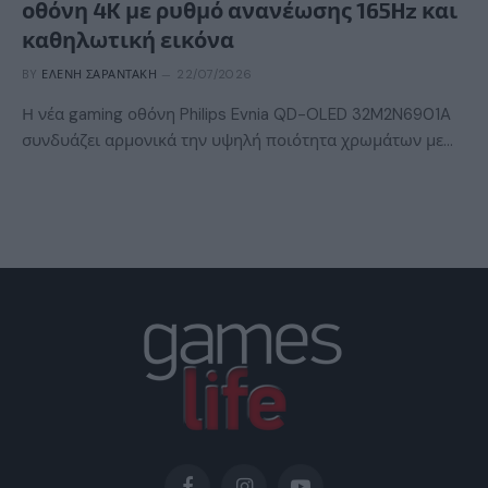
οθόνη 4K με ρυθμό ανανέωσης 165Hz και
καθηλωτική εικόνα
BY
ΕΛΈΝΗ ΣΑΡΑΝΤΆΚΗ
22/07/2026
Η νέα gaming οθόνη Philips Evnia QD-OLED 32M2N6901A
συνδυάζει αρμονικά την υψηλή ποιότητα χρωμάτων με…