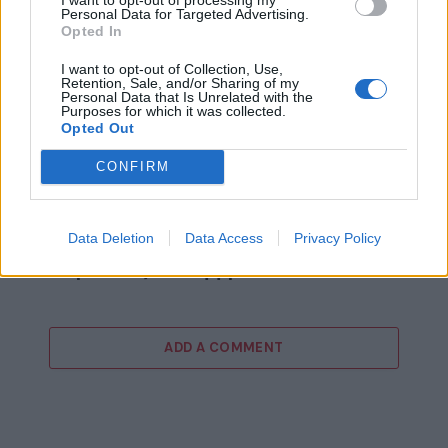
Personal Data for Targeted Advertising.
Opted In
I want to opt-out of Collection, Use,
Retention, Sale, and/or Sharing of my
Personal Data that Is Unrelated with the
Purposes for which it was collected.
Opted Out
CONFIRM
15ο eCommerce & Digital Marketing World
Data Deletion
Data Access
Privacy Policy
2026: «The Growth Playbook!» με 2+1
συνέδρια στις 4 Νοεμβρίου!
ADD A COMMENT