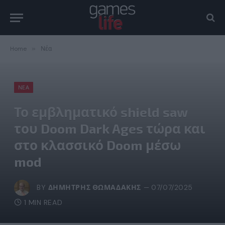
Home
»
Νέα
ΝΈΑ
Το εμβληματικό shield saw
του Doom Dark Ages τώρα και
στο κλασσικό Doom μέσω
mod
BY
ΔΗΜΉΤΡΗΣ ΘΩΜΑΔΆΚΗΣ
07/07/2025
1 MIN READ