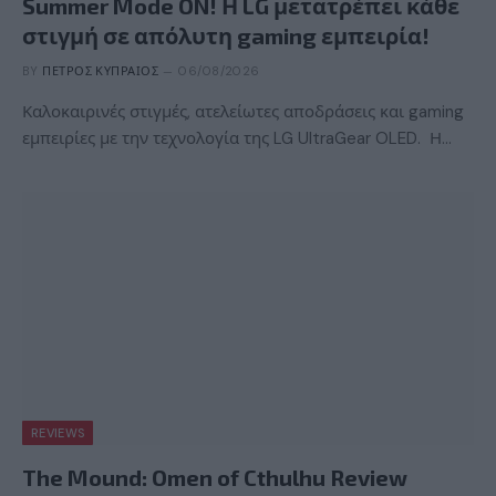
Summer Mode ON! Η LG μετατρέπει κάθε
στιγμή σε απόλυτη gaming εμπειρία!
BY
ΠΈΤΡΟΣ ΚΥΠΡΑΊΟΣ
06/08/2026
Καλοκαιρινές στιγμές, ατελείωτες αποδράσεις και gaming
εμπειρίες με την τεχνολογία της LG UltraGear OLED. Η…
REVIEWS
The Mound: Omen of Cthulhu Review