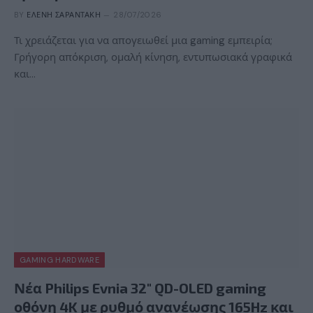
BY
ΕΛΈΝΗ ΣΑΡΑΝΤΆΚΗ
28/07/2026
Τι χρειάζεται για να απογειωθεί μια gaming εμπειρία;
Γρήγορη απόκριση, ομαλή κίνηση, εντυπωσιακά γραφικά
και…
GAMING HARDWARE
Νέα Philips Evnia 32″ QD-OLED gaming
οθόνη 4K με ρυθμό ανανέωσης 165Hz και