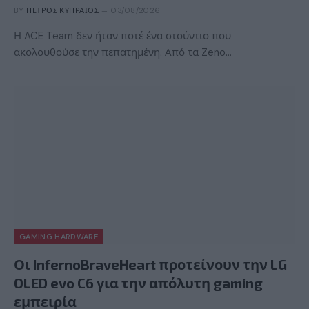
BY
ΠΈΤΡΟΣ ΚΥΠΡΑΊΟΣ
03/08/2026
Η ACE Team δεν ήταν ποτέ ένα στούντιο που
ακολουθούσε την πεπατημένη. Από τα Zeno…
GAMING HARDWARE
Οι InfernoBraveHeart προτείνουν την LG
OLED evo C6 για την απόλυτη gaming
εμπειρία