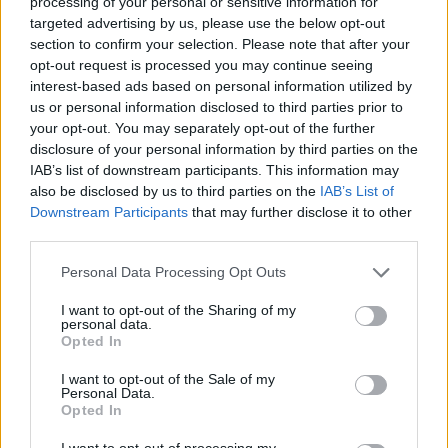
processing of your personal or sensitive information for
Summer Mode ON! Η LG μετατρέπει κάθε
targeted advertising by us, please use the below opt-out
στιγμή σε απόλυτη gaming εμπειρία!
section to confirm your selection. Please note that after your
opt-out request is processed you may continue seeing
interest-based ads based on personal information utilized by
us or personal information disclosed to third parties prior to
your opt-out. You may separately opt-out of the further
disclosure of your personal information by third parties on the
IAB’s list of downstream participants. This information may
also be disclosed by us to third parties on the
IAB’s List of
Downstream Participants
that may further disclose it to other
third parties.
Personal Data Processing Opt Outs
I want to opt-out of the Sharing of my
Ο Geralt επιστρέφει! Πρώτη παρουσίαση του
personal data.
Opted In
νέου expansion του The Witcher 3 στη
Gamescom
I want to opt-out of the Sale of my
Personal Data.
Opted In
I want to opt-out of processing my