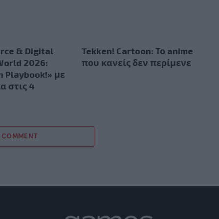
ce & Digital
Tekken! Cartoon: Το anime
World 2026:
που κανείς δεν περίμενε
h Playbook!» με
α στις 4
!
A COMMENT