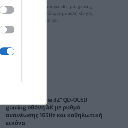
Τι χρειάζεται για να απογειωθεί μια gaming
εμπειρία; Γρήγορη απόκριση, ομαλή κίνηση,
εντυπωσιακά γραφικά και…
GAMING HARDWARE
Νέα Philips Evnia 32″ QD-OLED
gaming οθόνη 4K με ρυθμό
ανανέωσης 165Hz και καθηλωτική
εικόνα