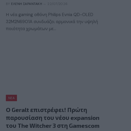
BY
ΕΛΈΝΗ ΣΑΡΑΝΤΆΚΗ
22/07/2026
Η νέα gaming οθόνη Philips Evnia QD-OLED
32M2N6901A συνδυάζει αρμονικά την υψηλή
ποιότητα χρωμάτων με…
ΝΈΑ
Ο Geralt επιστρέφει! Πρώτη
παρουσίαση του νέου expansion
του The Witcher 3 στη Gamescom