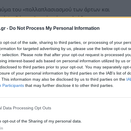
θαύμα του «πολλαπλασιασμού των άρτων και
ή Διαθήκη ο Ιησούς τάισε χιλιάδες
ου εδώ το «θαύμα» πραγματοποιείται
.gr -
Do Not Process My Personal Information
to opt-out of the sale, sharing to third parties, or processing of your per
formation for targeted advertising by us, please use the below opt-out s
r selection. Please note that after your opt-out request is processed y
eing interest-based ads based on personal information utilized by us or
ει να κάνει τον γύρο των social media και
disclosed to third parties prior to your opt-out. You may separately opt-
 αποθεώνουν τη δημιουργικότητα και το
losure of your personal information by third parties on the IAB’s list of
. This information may also be disclosed by us to third parties on the
IA
να από τα πιο αστεία και ταυτόχρονα
Participants
that may further disclose it to other third parties.
ε open-world RPG τα τελευταία χρόνια.
υ κάνει τα σύγχρονα παιχνίδια τόσο
l Data Processing Opt Outs
τους παίκτες να δημιουργούν τις δικές τους
o opt-out of the Sharing of my personal data.
ύ. Από επικές μάχες και σκοτεινές
In