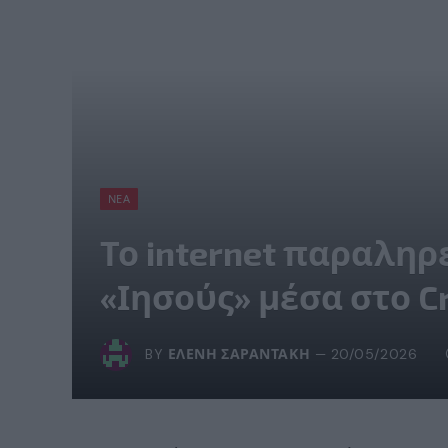
ΝΈΑ
Το internet παραληρε
«Ιησούς» μέσα στο C
BY
ΕΛΈΝΗ ΣΑΡΑΝΤΆΚΗ
20/05/2026