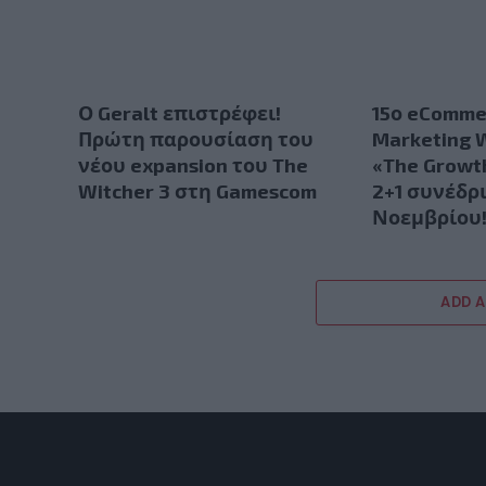
Ο Geralt επιστρέφει!
15ο eCommer
Πρώτη παρουσίαση του
Marketing 
νέου expansion του The
«The Growt
Witcher 3 στη Gamescom
2+1 συνέδρι
Νοεμβρίου
ADD 