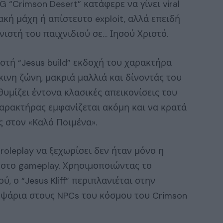
 “Crimson Desert” κατάφερε να γίνει viral
ακή μάχη ή απίστευτο exploit, αλλά επειδή
ιστή του παιχνιδιού σε… Ιησού Χριστό.
στή “Jesus build” εκδοχή του χαρακτήρα
κκινη ζώνη, μακριά μαλλιά και δίνοντάς του
θυμίζει έντονα κλασικές απεικονίσεις του
χαρακτήρας εμφανίζεται ακόμη και να κρατά
 στον «Καλό Ποιμένα».
roleplay να ξεχωρίσει δεν ήταν μόνο η
 στο gameplay. Χρησιμοποιώντας το
, ο “Jesus Kliff” περιπλανιέται στην
 ψάρια στους NPCs του κόσμου του Crimson