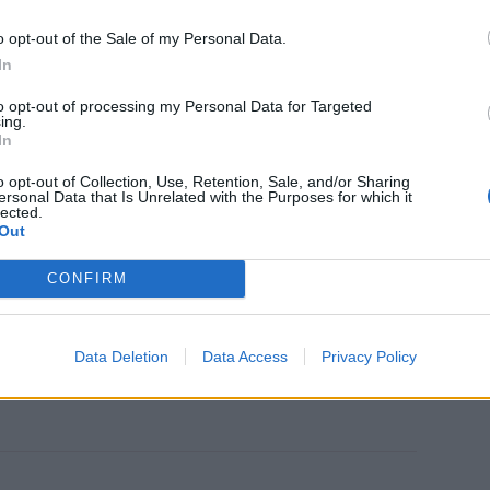
nts, το Crimson Desert φαίνεται πως
o opt-out of the Sale of my Personal Data.
υργικότητα.
In
ατικός λόγος που το συγκεκριμένο
to opt-out of processing my Personal Data for Targeted
ing.
έναν κόσμο γεμάτο δράκους, πολέμους και
In
ώς να μοιράσει ψωμί και ψάρια στους
o opt-out of Collection, Use, Retention, Sale, and/or Sharing
ersonal Data that Is Unrelated with the Purposes for which it
lected.
Out
CONFIRM
Data Deletion
Data Access
Privacy Policy