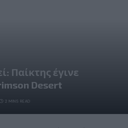
ί: Παίκτης έγινε
rimson Desert
2 MINS READ