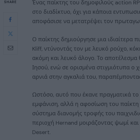
Ένας παίκτης του δημοφιλούς action RPG
SHARE
στο διαδίκτυο, όχι για κάποια εντυπωσι
αποφάσισε να μετατρέψει τον πρωταγων
Ο παίκτης δημιούργησε μια ιδιαίτερα πι
Kliff, ντύνοντάς τον με λευκό ρούχο, κό
ακόμη και λευκό άλογο. Το αποτέλεσμα 
Ιησού, ενώ σε ορισμένα στιγμιότυπα ο 
αρνιά στην αγκαλιά του, παραπέμποντας
Ωστόσο, αυτό που έκανε πραγματικά το 
εμφάνιση, αλλά η αφοσίωση του παίκτη
σύστημα διανομής τροφής του παιχνιδιού
περιοχή Hernand μοιράζοντας ψωμί και
Desert.