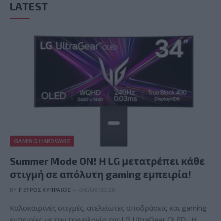
LATEST
GAMING HARDWARE
Summer Mode ON! Η LG μετατρέπει κάθε
στιγμή σε απόλυτη gaming εμπειρία!
BY
ΠΈΤΡΟΣ ΚΥΠΡΑΊΟΣ
06/08/2026
Καλοκαιρινές στιγμές, ατελείωτες αποδράσεις και gaming
εμπειρίες με την τεχνολογία της LG UltraGear OLED. Η…