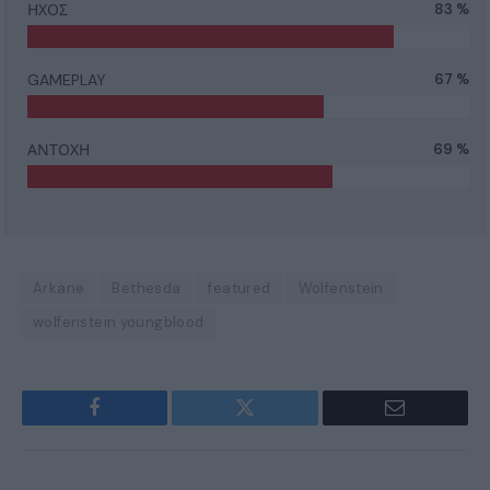
ΗΧΟΣ
83 %
GAMEPLAY
67 %
ΑΝΤΟΧΗ
69 %
Arkane
Bethesda
featured
Wolfenstein
wolfenstein youngblood
Facebook
Twitter
Email