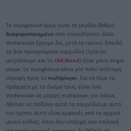
Το Youngblood όμως είναι σε μεγάλο βαθμό
διαφοροποιημένο
από οποιοδήποτε άλλο
Wolfenstein έχουμε δει, μετά το reboot. Επειδή
τα δύο προηγούμενα παιχνίδια (τρία αν
μετρήσουμε και το
Old Blood
) ήταν μόνο single
player, το Youngblood κάνει μία πολύ απότομη
στροφή προς το
multiplayer
. Για να λέμε τα
πράγματα με το όνομα τους, είναι ένα
Wolfenstein σε μορφή multiplayer, για όσους
ήθελαν να παίξουν αυτά τα παιχνίδια με αυτό
τον τρόπο. Αυτό είναι εμφανές από το αρχικό
μενού κιόλας, όπου δεν υπάρχει καν επιλογή
για single player ή campaign. Αν θέλετε να