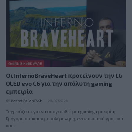
GAMING HARDWARE
Οι InfernoBraveHeart προτείνουν την LG
OLED evo C6 για την απόλυτη gaming
εμπειρία
BY
ΕΛΈΝΗ ΣΑΡΑΝΤΆΚΗ
28/07/2026
Τι χρειάζεται για να απογειωθεί μια gaming εμπειρία;
Γρήγορη απόκριση, ομαλή κίνηση, εντυπωσιακά γραφικά
και…