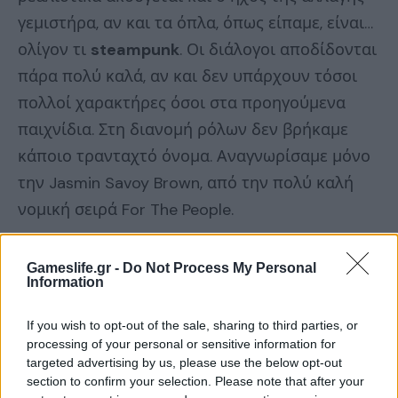
γεμιστήρα, αν και τα όπλα, όπως είπαμε, είναι…
ολίγον τι
steampunk
. Οι διάλογοι αποδίδονται
πάρα πολύ καλά, αν και δεν υπάρχουν τόσοι
πολλοί χαρακτήρες όσοι στα προηγούμενα
παιχνίδια. Στη διανομή ρόλων δεν βρήκαμε
κάποιο τρανταχτό όνομα. Αναγνωρίσαμε μόνο
την Jasmin Savoy Brown, από την πολύ καλή
νομική σειρά For The People.
Gameslife.gr -
Do Not Process My Personal
Information
Το (νέο) αίμα νερό δεν γίνεται
If you wish to opt-out of the sale, sharing to third parties, or
processing of your personal or sensitive information for
Το πόρισμα για το Wolfenstein: Youngblood δεν
targeted advertising by us, please use the below opt-out
θα μπορούσε να είναι πιο
απλό
. Όσοι θέλετε
section to confirm your selection. Please note that after your