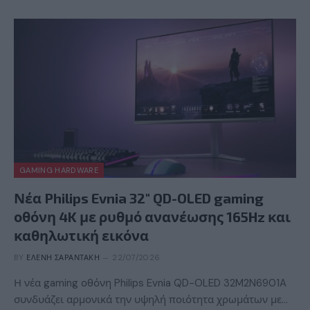
GAMING HARDWARE
Νέα Philips Evnia 32″ QD-OLED gaming
οθόνη 4K με ρυθμό ανανέωσης 165Hz και
καθηλωτική εικόνα
BY
ΕΛΈΝΗ ΣΑΡΑΝΤΆΚΗ
22/07/2026
Η νέα gaming οθόνη Philips Evnia QD-OLED 32M2N6901A
συνδυάζει αρμονικά την υψηλή ποιότητα χρωμάτων με…