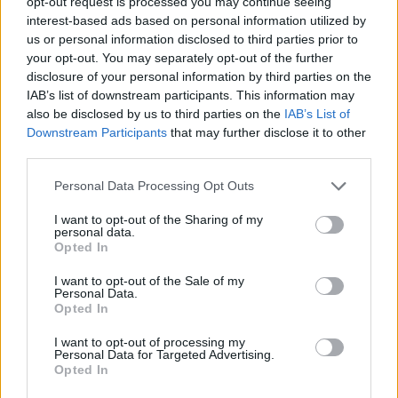
ένα multiplayer Wolfenstein, μόλις βρήκατε
opt-out request is processed you may continue seeing
interest-based ads based on personal information utilized by
αυτό που ψάχνατε. Η
single player
εμπειρία
us or personal information disclosed to third parties prior to
δίνει μεν το παρών, αλλά εδώ έρχεται σε
your opt-out. You may separately opt-out of the further
disclosure of your personal information by third parties on the
δεύτερη μοίρα. Και η τιμή του κρίνεται τίμια
IAB’s list of downstream participants. This information may
γι’αυτά που προσφέρει, στα 30€ (40€ η deluxe
also be disclosed by us to third parties on the
IAB’s List of
Downstream Participants
that may further disclose it to other
έκδοση).
third parties.
Ανάπτυξη
: Arkane
Personal Data Processing Opt Outs
Studios
Έκδοση
: Bethesda
Διάθεση
: IGE
I want to opt-out of the Sharing of my
personal data.
Opted In
I want to opt-out of the Sale of my
Personal Data.
Opted In
I want to opt-out of processing my
Personal Data for Targeted Advertising.
Opted In