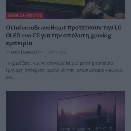
GAMING HARDWARE
Οι InfernoBraveHeart προτείνουν την LG
OLED evo C6 για την απόλυτη gaming
εμπειρία
BY
ΕΛΈΝΗ ΣΑΡΑΝΤΆΚΗ
28/07/2026
Τι χρειάζεται για να απογειωθεί μια gaming εμπειρία;
Γρήγορη απόκριση, ομαλή κίνηση, εντυπωσιακά γραφικά
και…