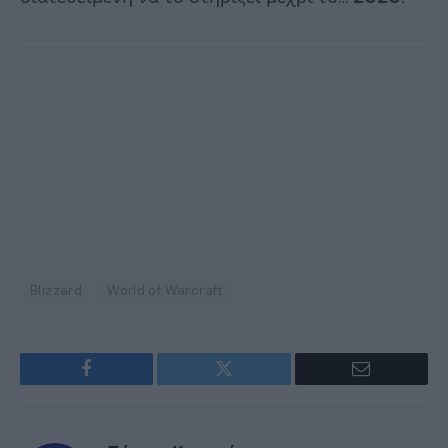
Blizzard
World of Warcraft
Facebook
Twitter
Email