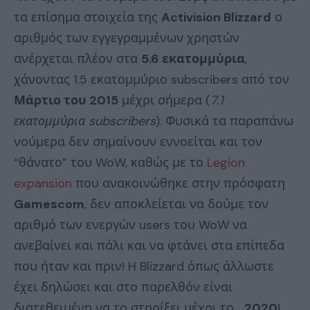
τα επίσημα στοιχεία της
Activision Blizzard
ο
αριθμός των εγγεγραμμένων χρηστών
ανέρχεται πλέον στα
5.6 εκατομμύρια
,
χάνοντας 1.5 εκατομμύριο subscribers από τον
Μάρτιο του 2015
μέχρι σήμερα (
7.1
εκατομμύρια subscribers
). Φυσικά τα παραπάνω
νούμερα δεν σημαίνουν εννοείται και τον
“θάνατο” του WoW, καθώς με το
Legion
expansion
που ανακοινώθηκε στην πρόσφατη
Gamescom
, δεν αποκλείεται να δούμε τον
αριθμό των ενεργών users του WoW να
ανεβαίνει και πάλι και να φτάνει στα επίπεδα
που ήταν και πριν! H Blizzard όπως άλλωστε
έχει δηλώσει και στο παρελθόν είναι
διατεθειμένη να το στηρίξει μέχρι το…
2020
!