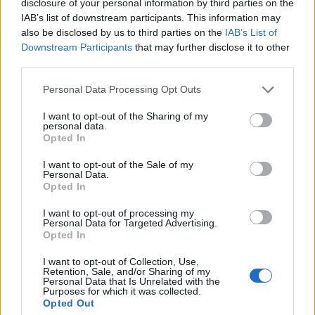
disclosure of your personal information by third parties on the
IAB’s list of downstream participants. This information may
Ο Geralt επιστρέφει! Πρώτη παρουσίαση του
also be disclosed by us to third parties on the
IAB’s List of
νέου expansion του The Witcher 3 στη
Downstream Participants
that may further disclose it to other
Gamescom
third parties.
Personal Data Processing Opt Outs
I want to opt-out of the Sharing of my
personal data.
Opted In
I want to opt-out of the Sale of my
Personal Data.
Opted In
I want to opt-out of processing my
Personal Data for Targeted Advertising.
Opted In
I want to opt-out of Collection, Use,
15ο eCommerce & Digital Marketing World
Retention, Sale, and/or Sharing of my
Personal Data that Is Unrelated with the
2026: «The Growth Playbook!» με 2+1
Purposes for which it was collected.
συνέδρια στις 4 Νοεμβρίου!
Opted Out