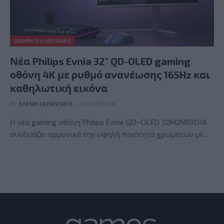
GAMING HARDWARE
Νέα Philips Evnia 32″ QD-OLED gaming
οθόνη 4K με ρυθμό ανανέωσης 165Hz και
καθηλωτική εικόνα
BY
ΕΛΈΝΗ ΣΑΡΑΝΤΆΚΗ
22/07/2026
Η νέα gaming οθόνη Philips Evnia QD-OLED 32M2N6901A
συνδυάζει αρμονικά την υψηλή ποιότητα χρωμάτων με…