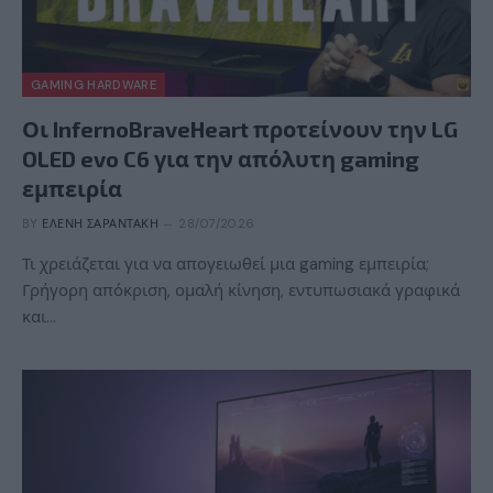
GAMING HARDWARE
Οι InfernoBraveHeart προτείνουν την LG
OLED evo C6 για την απόλυτη gaming
εμπειρία
BY
ΕΛΈΝΗ ΣΑΡΑΝΤΆΚΗ
28/07/2026
Τι χρειάζεται για να απογειωθεί μια gaming εμπειρία;
Γρήγορη απόκριση, ομαλή κίνηση, εντυπωσιακά γραφικά
και…