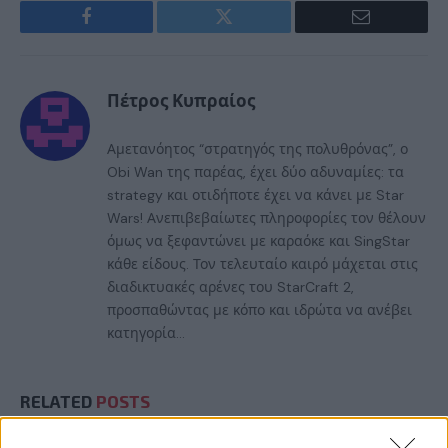
Facebook
Twitter
Email
Πέτρος Κυπραίος
Αμετανόητος “στρατηγός της πολυθρόνας”, ο
Obi Wan της παρέας, έχει δύο αδυναμίες: τα
strategy και οτιδήποτε έχει να κάνει με Star
Wars! Ανεπιβεβαίωτες πληροφορίες τον θέλουν
όμως να ξεφαντώνει με καραόκε και SingStar
κάθε είδους. Τον τελευταίο καιρό μάχεται στις
διαδικτυακές αρένες του StarCraft 2,
προσπαθώντας με κόπο και ιδρώτα να ανέβει
κατηγορία...
RELATED
POSTS