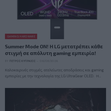
GAMING HARDWARE
Summer Mode ON! Η LG μετατρέπει κάθε
στιγμή σε απόλυτη gaming εμπειρία!
BY
ΠΈΤΡΟΣ ΚΥΠΡΑΊΟΣ
06/08/2026
Καλοκαιρινές στιγμές, ατελείωτες αποδράσεις και gaming
εμπειρίες με την τεχνολογία της LG UltraGear OLED. Η…