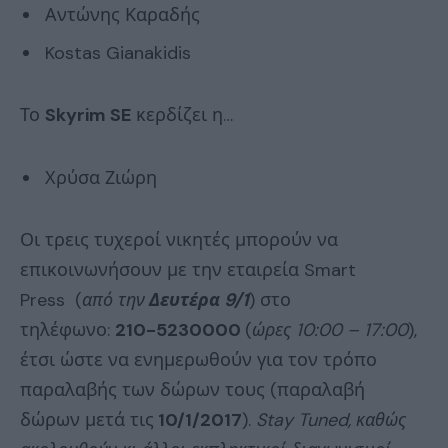
Αντώνης Καραδής
Kostas Gianakidis
Το
Skyrim SE
κερδίζει η…
Χρύσα Ζιώρη
Οι τρεις τυχεροί νικητές μπορούν να
επικοινωνήσουν με την εταιρεία Smart
Press (
από την
Δευτέρα 9/1
) στο
τηλέφωνο:
210-5230000
(
ώρες 10:00 – 17:00
),
έτσι ώστε να ενημερωθούν για τον τρόπο
παραλαβής των δώρων τους (παραλαβή
δώρων μετά τις
10/1/2017
).
Stay Tuned, καθώς