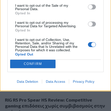
I want to opt-out of the Sale of my
Personal Data.
Opted In
I want to opt-out of processing my
Personal Data for Targeted Advertising.
Assassin’s Creed Black Flag Resynced Review
Opted In
I want to opt-out of Collection, Use,
Retention, Sale, and/or Sharing of my
Personal Data that Is Unrelated with the
Purposes for which it was collected.
Opted Out
CONFIRM
Data Deletion
Data Access
Privacy Policy
RIG R5 Pro Spear HS Review: Competitive
gaming επιδόσεις χωρίς συμβιβασμούς στην