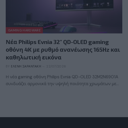
GAMING HARDWARE
Νέα Philips Evnia 32″ QD-OLED gaming
οθόνη 4K με ρυθμό ανανέωσης 165Hz και
καθηλωτική εικόνα
BY
ΕΛΈΝΗ ΣΑΡΑΝΤΆΚΗ
22/07/2026
Η νέα gaming οθόνη Philips Evnia QD-OLED 32M2N6901A
συνδυάζει αρμονικά την υψηλή ποιότητα χρωμάτων με…