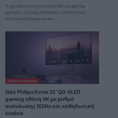
Τι χρειάζεται για να απογειωθεί μια gaming
εμπειρία; Γρήγορη απόκριση, ομαλή κίνηση,
εντυπωσιακά γραφικά και…
GAMING HARDWARE
Νέα Philips Evnia 32″ QD-OLED
gaming οθόνη 4K με ρυθμό
ανανέωσης 165Hz και καθηλωτική
εικόνα