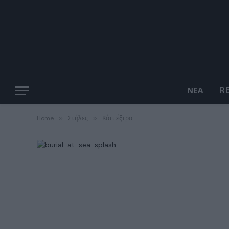
ΝΈΑ
R
Home
»
Στήλες
»
Κάτι έξτρα