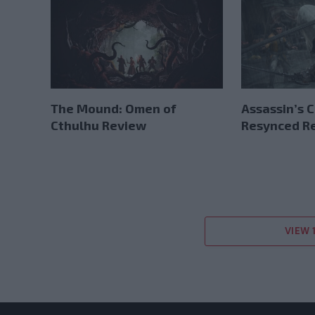
The Mound: Omen of
Assassin’s 
Cthulhu Review
Resynced R
VIEW