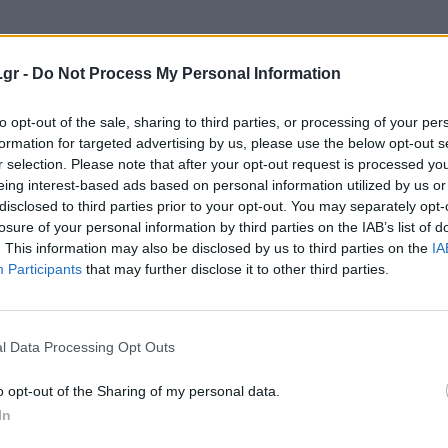
βιάζοντας κλειδαριές
σε πόρτες και
.gr -
Do Not Process My Personal Information
υ
πυρομαχικά
. Επίσης χρησιμοποιεί τις
ζει φιλικά συστήματα ασφαλείας, όπλα,
to opt-out of the sale, sharing to third parties, or processing of your per
formation for targeted advertising by us, please use the below opt-out s
γνητικός
γάντζος
, τόσο ως
melee
όπλο
, όσο
r selection. Please note that after your opt-out request is processed y
ράγες (οι οποίες δεν έχουν ακριβώς λόγο
eing interest-based ads based on personal information utilized by us or
disclosed to third parties prior to your opt-out. You may separately opt-
ν).
losure of your personal information by third parties on the IAB’s list of
. This information may also be disclosed by us to third parties on the
IA
εγάλη, αλλά έτσι κι αλλιώς έχει
Participants
that may further disclose it to other third parties.
ων
. Η τιμή του πρώτου επεισοδίου είναι
eason Pass
.
l Data Processing Opt Outs
o opt-out of the Sharing of my personal data.
In