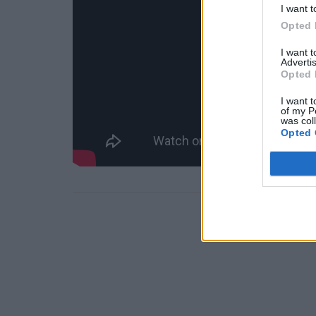
I want t
Opted 
I want 
Advertis
Opted 
I want t
of my P
was col
Opted 