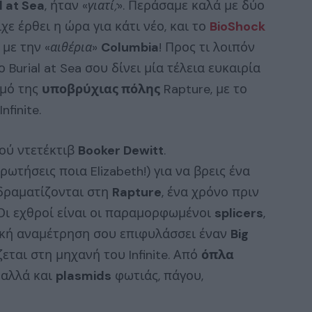
l at Sea
, ήταν «
γιατί;
». Περάσαμε καλά με δύο
χε έρθει η ώρα για κάτι νέο, και το
BioShock
με την «
αιθέρια
»
Columbia
! Προς τι λοιπόν
 Burial at Sea σου δίνει μία τέλεια ευκαιρία
σμό της
υποβρύχιας πόλης
Rapture, με το
finite.
κού ντετέκτιβ
Booker Dewitt
.
ρωτήσεις ποια Elizabeth!) για να βρεις ένα
αδραματίζονται στη
Rapture
, ένα χρόνο πριν
 Οι εχθροί είναι οι παραμορφωμένοι
splicers
,
λική αναμέτρηση σου επιφυλάσσει έναν
Big
ζεται στη μηχανή του Infinite. Από
όπλα
, αλλά και
plasmids
φωτιάς, πάγου,