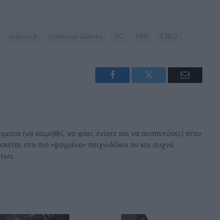
featured
Irrational Games
PC
PS3
X360
Facebook
Twitter
Email
γματα (να κοιμηθεί, να φάει, ενίοτε και να αναπνεύσει) όταν
έσκεται στα πιο «ψαγμένα» παιχνιδάκια αν και συχνά
ters.