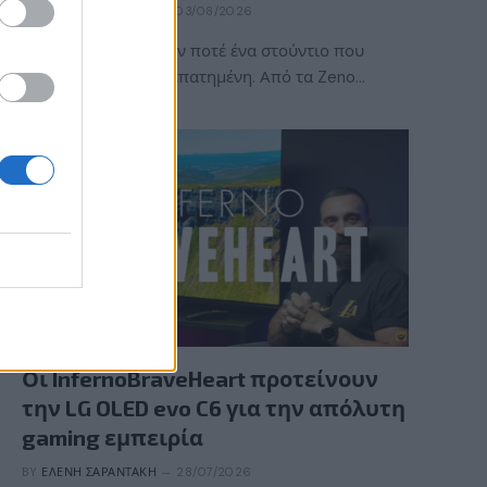
BY
ΠΈΤΡΟΣ ΚΥΠΡΑΊΟΣ
03/08/2026
Η ACE Team δεν ήταν ποτέ ένα στούντιο που
ακολουθούσε την πεπατημένη. Από τα Zeno…
GAMING HARDWARE
Οι InfernoBraveHeart προτείνουν
την LG OLED evo C6 για την απόλυτη
gaming εμπειρία
BY
ΕΛΈΝΗ ΣΑΡΑΝΤΆΚΗ
28/07/2026