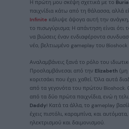
Η πρώτη μου σκέψη σχετικά με το
Buria
παιχνίδια κάτω από τη θάλασσα, αλλά εί
Infinite
κάλυψε άψογα αυτή την ανάγκη, 
το πισωγύρισμα; Η απάντηση είναι ότι το
να βιώσεις έναν ενδιαφέροντα συνδυα
νέο, βελτιωμένο gameplay του Bioshock In
Αναλαμβάνεις ξανά το ρόλο του ιδιωτι
Προσλαμβάνεσαι από την
Elizabeth
(μη 
κοριτσάκι που έχει χαθεί. Όλα αυτά δι
από τα γεγονότα του πρώτου Bioshock.
από τα δύο πρώτα παιχνίδια, ενώ η τε
Daddy
! Κατά τα άλλα, το gameplay βασί
έχεις πιστόλι, καραμπίνα, και αυτόματα
ηλεκτρισμού και δαιμονισμού.