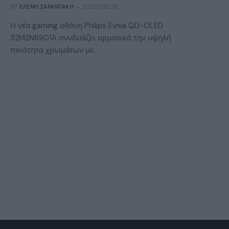
BY
ΕΛΈΝΗ ΣΑΡΑΝΤΆΚΗ
22/07/2026
Η νέα gaming οθόνη Philips Evnia QD-OLED
32M2N6901A συνδυάζει αρμονικά την υψηλή
ποιότητα χρωμάτων με…