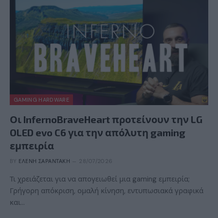
GAMING HARDWARE
Οι InfernoBraveHeart προτείνουν την LG
OLED evo C6 για την απόλυτη gaming
εμπειρία
BY
ΕΛΈΝΗ ΣΑΡΑΝΤΆΚΗ
28/07/2026
Τι χρειάζεται για να απογειωθεί μια gaming εμπειρία;
Γρήγορη απόκριση, ομαλή κίνηση, εντυπωσιακά γραφικά
και…