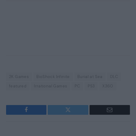
2K Games
BioShock Infinite
Burial at Sea
DLC
featured
Irrational Games
PC
PS3
X360
Facebook
Twitter
Email