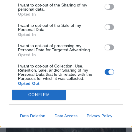
μαγεία των blockbusters.
I want to opt-out of the Sharing of my
personal data.
Opted In
RELATED
POSTS
I want to opt-out of the Sale of my
Personal Data.
Opted In
I want to opt-out of processing my
Personal Data for Targeted Advertising.
Opted In
I want to opt-out of Collection, Use,
Retention, Sale, and/or Sharing of my
Personal Data that Is Unrelated with the
Purposes for which it was collected.
Opted Out
CONFIRM
The Mound: Omen of Cthulhu Review
Data Deletion
Data Access
Privacy Policy