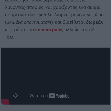
λύνοντας απορίες, και χαρίζοντας ένα ακόμα
σουρεαλιστικό φινάλε. Διαρκεί μόνο λίγες ώρες
(
aka,
ένα απογευματάκι
), και διατίθεται
δωρεάν
ως τμήμα του
season pass
, αλλιώς κοστίζει
15€
.