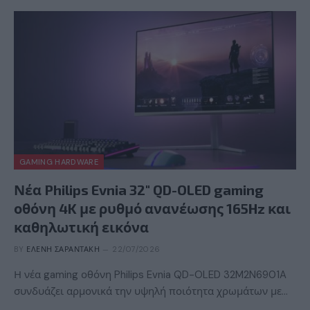
GAMING HARDWARE
Νέα Philips Evnia 32″ QD-OLED gaming
οθόνη 4K με ρυθμό ανανέωσης 165Hz και
καθηλωτική εικόνα
BY
ΕΛΈΝΗ ΣΑΡΑΝΤΆΚΗ
22/07/2026
Η νέα gaming οθόνη Philips Evnia QD-OLED 32M2N6901A
συνδυάζει αρμονικά την υψηλή ποιότητα χρωμάτων με…