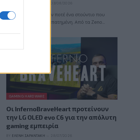
BY
ΠΈΤΡΟΣ ΚΥΠΡΑΊΟΣ
03/08/2026
Η ACE Team δεν ήταν ποτέ ένα στούντιο που
ακολουθούσε την πεπατημένη. Από τα Zeno…
GAMING HARDWARE
Οι InfernoBraveHeart προτείνουν
την LG OLED evo C6 για την απόλυτη
gaming εμπειρία
BY
ΕΛΈΝΗ ΣΑΡΑΝΤΆΚΗ
28/07/2026