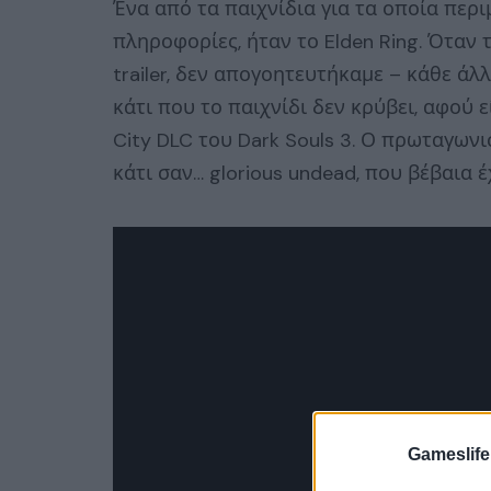
Ένα από τα παιχνίδια για τα οποία περ
πληροφορίες, ήταν το Elden Ring. Όταν
trailer, δεν απογοητευτήκαμε – κάθε άλλ
κάτι που το παιχνίδι δεν κρύβει, αφού
City DLC του Dark Souls 3. Ο πρωταγωνι
κάτι σαν… glorious undead, που βέβαια έ
Gameslife