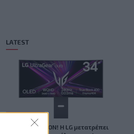
LATEST
GAMING HARDWARE
Summer Mode ON! Η LG μετατρέπει