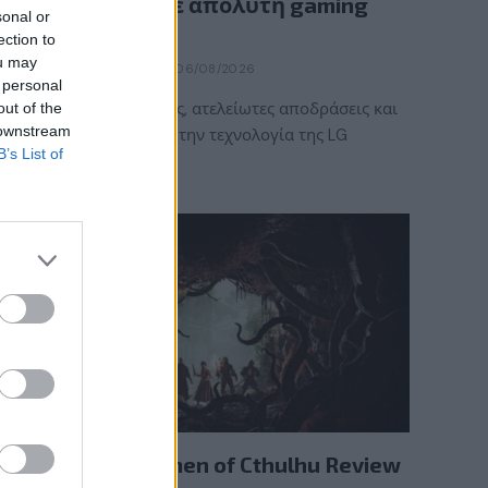
κάθε στιγμή σε απόλυτη gaming
sonal or
εμπειρία!
ection to
ou may
BY
ΠΈΤΡΟΣ ΚΥΠΡΑΊΟΣ
06/08/2026
 personal
Καλοκαιρινές στιγμές, ατελείωτες αποδράσεις και
out of the
 downstream
gaming εμπειρίες με την τεχνολογία της LG
B’s List of
UltraGear OLED. Η…
REVIEWS
The Mound: Omen of Cthulhu Review