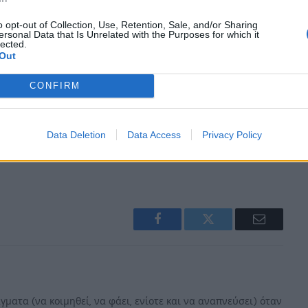
o opt-out of Collection, Use, Retention, Sale, and/or Sharing
ersonal Data that Is Unrelated with the Purposes for which it
lected.
Out
CONFIRM
Data Deletion
Data Access
Privacy Policy
Facebook
Twitter
Email
γματα (να κοιμηθεί, να φάει, ενίοτε και να αναπνεύσει) όταν