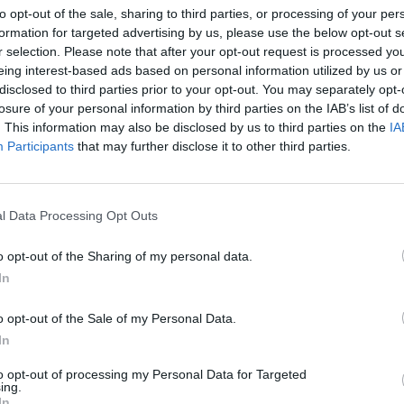
to opt-out of the sale, sharing to third parties, or processing of your per
formation for targeted advertising by us, please use the below opt-out s
r selection. Please note that after your opt-out request is processed y
eing interest-based ads based on personal information utilized by us or
disclosed to third parties prior to your opt-out. You may separately opt-
losure of your personal information by third parties on the IAB’s list of
. This information may also be disclosed by us to third parties on the
IA
Participants
that may further disclose it to other third parties.
τε όλα τα κομμάτια του Elden Ring, ενός
l Data Processing Opt Outs
μονες της βασίλισσας που έχουν κλέψει τα
σιάζει, απλά περιμένετε να δείτε το
o opt-out of the Sharing of my personal data.
 ότι μας περιμένει κάτι δυνατό, αφού στη
In
rtin, δηλαδή ο συγγραφέας του Game of
o opt-out of the Sale of my Personal Data.
αι αυτό Dark Souls, με τους εχθρούς να είναι
In
αιρετικά πρωτότυποι.
to opt-out of processing my Personal Data for Targeted
ing.
In