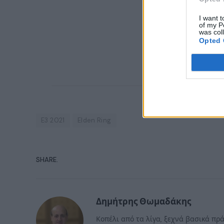
I want t
of my P
was col
Opted 
E3 2021
Elden Ring
SHARE.
Δημήτρης Θωμαδάκης
Κοπέλι από τα λίγα, ξεχνά βασικά πρά