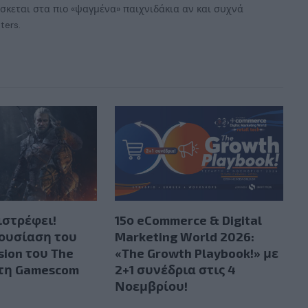
έσκεται στα πιο «ψαγμένα» παιχνιδάκια αν και συχνά
ters.
ιστρέφει!
15ο eCommerce & Digital
ουσίαση του
Marketing World 2026:
sion του The
«The Growth Playbook!» με
στη Gamescom
2+1 συνέδρια στις 4
Νοεμβρίου!