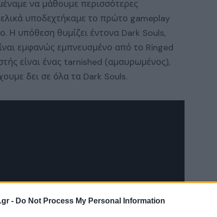
ιμέναμε να μάθουμε περισσότερες
 τελικά υποδεχτήκαμε το πρώτο gameplay
ο. Η υπόθεση θυμίζει έντονα Dark Souls,
 είναι εμφανώς εμπνευσμένο από το Ringed
στής είναι ένας tarnished (αμαυρωμένος),
χουμε δει σε όλα τα Dark Souls.
.gr -
Do Not Process My Personal Information