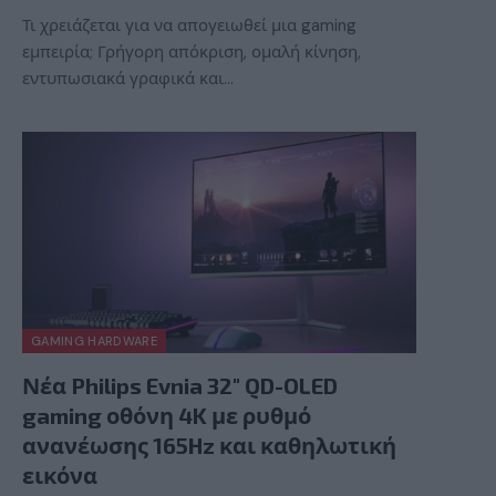
Τι χρειάζεται για να απογειωθεί μια gaming
εμπειρία; Γρήγορη απόκριση, ομαλή κίνηση,
εντυπωσιακά γραφικά και…
GAMING HARDWARE
Νέα Philips Evnia 32″ QD-OLED
gaming οθόνη 4K με ρυθμό
ανανέωσης 165Hz και καθηλωτική
εικόνα