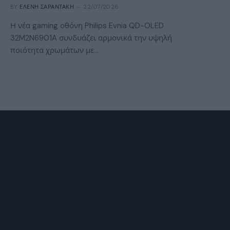
BY
ΕΛΈΝΗ ΣΑΡΑΝΤΆΚΗ
22/07/2026
Η νέα gaming οθόνη Philips Evnia QD-OLED
32M2N6901A συνδυάζει αρμονικά την υψηλή
ποιότητα χρωμάτων με…