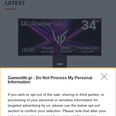
LATEST
GAMING HARDWARE
Gameslife.gr -
Do Not Process My Personal
Information
Summer Mode ON! Η LG μετατρέπει κάθε
στιγμή σε απόλυτη gaming εμπειρία!
If you wish to opt-out of the sale, sharing to third parties, or
BY
ΠΈΤΡΟΣ ΚΥΠΡΑΊΟΣ
06/08/2026
processing of your personal or sensitive information for
targeted advertising by us, please use the below opt-out
Καλοκαιρινές στιγμές, ατελείωτες αποδράσεις και gaming
section to confirm your selection. Please note that after your
εμπειρίες με την τεχνολογία της LG UltraGear OLED. Η…