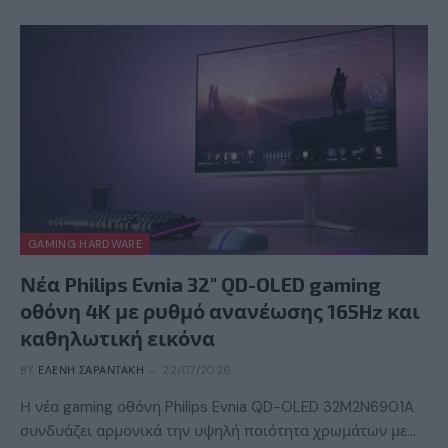
GAMING HARDWARE
Νέα Philips Evnia 32″ QD-OLED gaming
οθόνη 4K με ρυθμό ανανέωσης 165Hz και
καθηλωτική εικόνα
BY
ΕΛΈΝΗ ΣΑΡΑΝΤΆΚΗ
22/07/2026
Η νέα gaming οθόνη Philips Evnia QD-OLED 32M2N6901A
συνδυάζει αρμονικά την υψηλή ποιότητα χρωμάτων με…