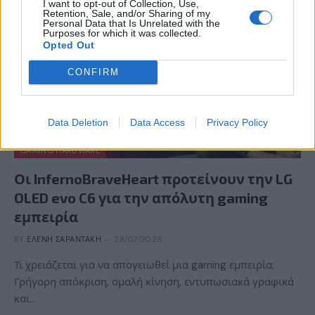
I want to opt-out of Collection, Use,
Retention, Sale, and/or Sharing of my
Personal Data that Is Unrelated with the
Purposes for which it was collected.
Opted Out
CONFIRM
Data Deletion
Data Access
Privacy Policy
GAMING HARDWARE
Οι InfernoBraveHeart προτείνουν την LG
OLED evo C6 για την απόλυτη gaming
εμπειρία
BY
ΕΛΈΝΗ ΣΑΡΑΝΤΆΚΗ
28/07/2026
Τι χρειάζεται για να απογειωθεί μια gaming εμπειρία;
Γρήγορη απόκριση, ομαλή κίνηση, εντυπωσιακά γραφικά
και…