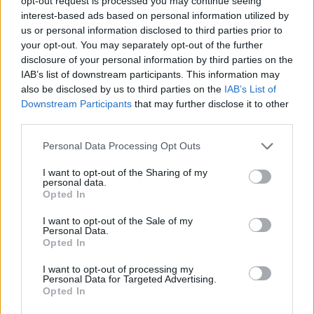
opt-out request is processed you may continue seeing
interest-based ads based on personal information utilized by
us or personal information disclosed to third parties prior to
your opt-out. You may separately opt-out of the further
disclosure of your personal information by third parties on the
IAB’s list of downstream participants. This information may
also be disclosed by us to third parties on the
IAB’s List of
Downstream Participants
that may further disclose it to other
third parties.
Personal Data Processing Opt Outs
I want to opt-out of the Sharing of my
personal data.
REVIEWS
Opted In
The Mound: Omen of Cthulhu Review
I want to opt-out of the Sale of my
Personal Data.
BY
ΠΈΤΡΟΣ ΚΥΠΡΑΊΟΣ
03/08/2026
Opted In
Η ACE Team δεν ήταν ποτέ ένα στούντιο που
I want to opt-out of processing my
ακολουθούσε την πεπατημένη. Από τα Zeno…
Personal Data for Targeted Advertising.
Opted In