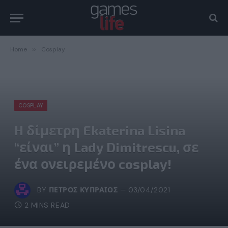
Home
»
Cosplay
COSPLAY
H δίμετρη Ekaterina Lisina
“είναι” η Lady Dimitrescu, σε
ένα ονειρεμένο cosplay!
BY
ΠΈΤΡΟΣ ΚΥΠΡΑΊΟΣ
03/04/2021
2 MINS READ