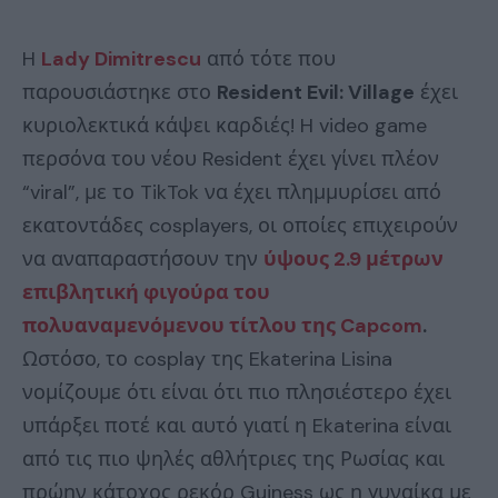
H
Lady Dimitrescu
από τότε που
παρουσιάστηκε στο
Resident Evil: Village
έχει
κυριολεκτικά κάψει καρδιές! H video game
περσόνα του νέου Resident έχει γίνει πλέον
“viral”, με το TikTok να έχει πλημμυρίσει από
εκατοντάδες cosplayers, οι οποίες επιχειρούν
να αναπαραστήσουν την
ύψους 2.9 μέτρων
επιβλητική φιγούρα του
πολυαναμενόμενου τίτλου της Capcom
.
Ωστόσο, το cosplay της Ekaterina Lisina
νομίζουμε ότι είναι ότι πιο πλησιέστερο έχει
υπάρξει ποτέ και αυτό γιατί η Ekaterina είναι
από τις πιο ψηλές αθλήτριες της Ρωσίας και
πρώην κάτοχος ρεκόρ Guiness ως η γυναίκα με