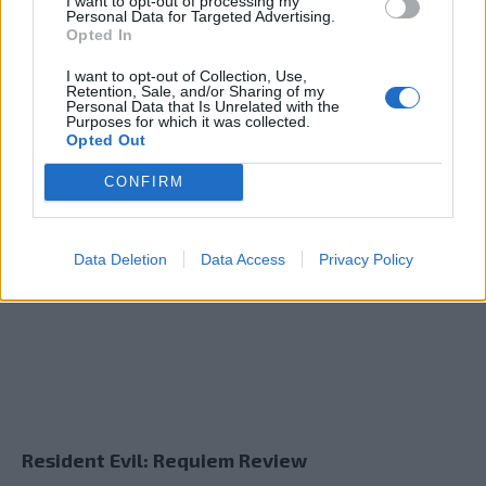
I want to opt-out of processing my
Personal Data for Targeted Advertising.
Opted In
I want to opt-out of Collection, Use,
Retention, Sale, and/or Sharing of my
Personal Data that Is Unrelated with the
Purposes for which it was collected.
Pragmata Review
Opted Out
CONFIRM
Data Deletion
Data Access
Privacy Policy
Resident Evil: Requiem Review