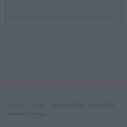
Η δημοσίευση κοινοποιήθηκε από το χρήστη Ekaterina Lisina (@ekaterina_lisina15)
Capcom
cosplay
Ekaterina Lisina
Resident Evil
Resident Evil Village