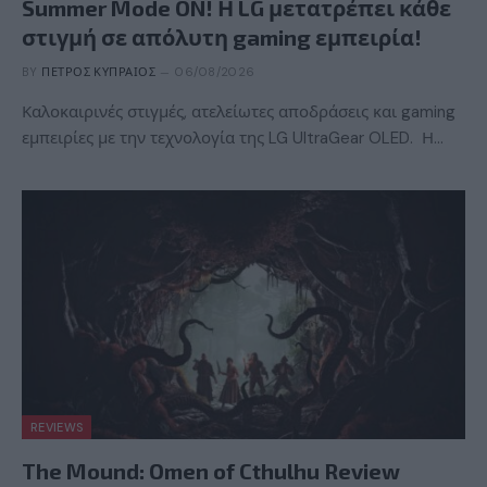
Summer Mode ON! Η LG μετατρέπει κάθε
στιγμή σε απόλυτη gaming εμπειρία!
BY
ΠΈΤΡΟΣ ΚΥΠΡΑΊΟΣ
06/08/2026
Καλοκαιρινές στιγμές, ατελείωτες αποδράσεις και gaming
εμπειρίες με την τεχνολογία της LG UltraGear OLED. Η…
REVIEWS
The Mound: Omen of Cthulhu Review