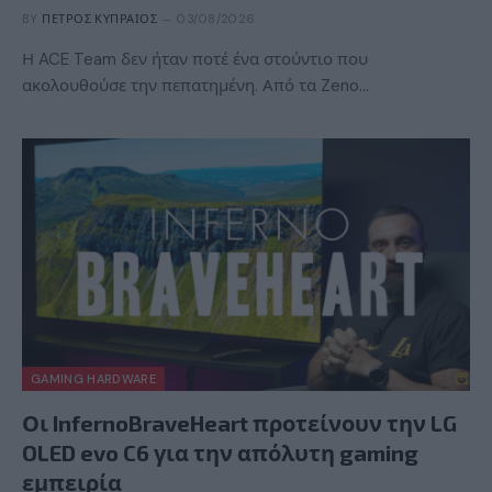
BY
ΠΈΤΡΟΣ ΚΥΠΡΑΊΟΣ
03/08/2026
Η ACE Team δεν ήταν ποτέ ένα στούντιο που
ακολουθούσε την πεπατημένη. Από τα Zeno…
GAMING HARDWARE
Οι InfernoBraveHeart προτείνουν την LG
OLED evo C6 για την απόλυτη gaming
εμπειρία