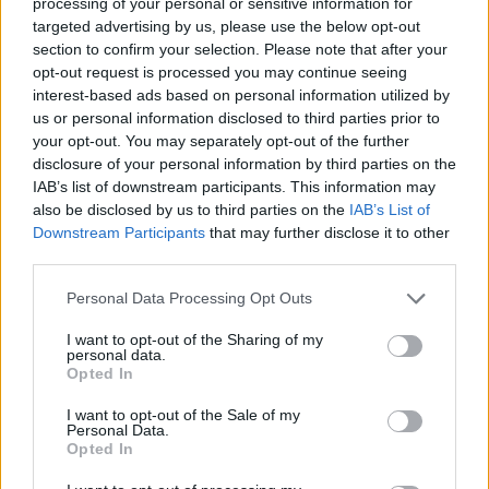
processing of your personal or sensitive information for
Αμετανόητος “στρατηγός της πολυθρόνας”, ο
targeted advertising by us, please use the below opt-out
Obi Wan της παρέας, έχει δύο αδυναμίες: τα
section to confirm your selection. Please note that after your
strategy και οτιδήποτε έχει να κάνει με Star
opt-out request is processed you may continue seeing
Wars! Ανεπιβεβαίωτες πληροφορίες τον θέλουν
interest-based ads based on personal information utilized by
us or personal information disclosed to third parties prior to
όμως να ξεφαντώνει με καραόκε και SingStar
your opt-out. You may separately opt-out of the further
κάθε είδους. Τον τελευταίο καιρό μάχεται στις
disclosure of your personal information by third parties on the
διαδικτυακές αρένες του StarCraft 2,
IAB’s list of downstream participants. This information may
προσπαθώντας με κόπο και ιδρώτα να ανέβει
also be disclosed by us to third parties on the
IAB’s List of
κατηγορία...
Downstream Participants
that may further disclose it to other
third parties.
RELATED
POSTS
Personal Data Processing Opt Outs
I want to opt-out of the Sharing of my
personal data.
Opted In
I want to opt-out of the Sale of my
Personal Data.
Opted In