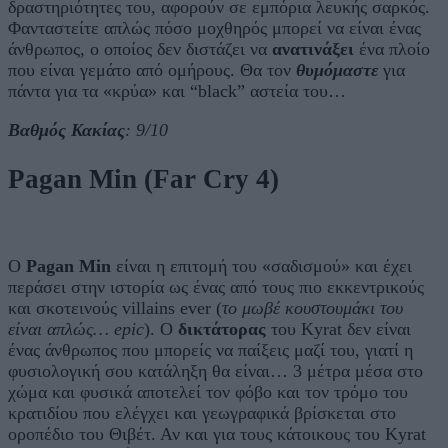
δραστηριότητες του, αφορούν σε εμπόρια λευκής σαρκός.
Φανταστείτε απλώς πόσο μοχθηρός μπορεί να είναι ένας
άνθρωπος, ο οποίος δεν διστάζει να
ανατινάξει
ένα πλοίο
που είναι γεμάτο από ομήρους. Θα τον
θυμόμαστε
για
πάντα για τα «κρύα» και “black” αστεία του…
Βαθμός Κακίας
: 9/10
Pagan Min (Far Cry 4)
O
Pagan Min
είναι η επιτομή του «σαδισμού» και έχει
περάσει στην ιστορία ως ένας από τους πιο εκκεντρικούς
και σκοτεινούς villains ever (
το μωβέ κουστουμάκι του
είναι απλώς… epic
). Ο
δικτάτορας
του Kyrat δεν είναι
ένας άνθρωπος που μπορείς να παίξεις μαζί του, γιατί η
φυσιολογική σου κατάληξη θα είναι… 3 μέτρα μέσα στο
χώμα και φυσικά αποτελεί τον φόβο και τον τρόμο του
κρατιδίου που ελέγχει και γεωγραφικά βρίσκεται στο
οροπέδιο του Θιβέτ. Αν και για τους κάτοικους του Kyrat