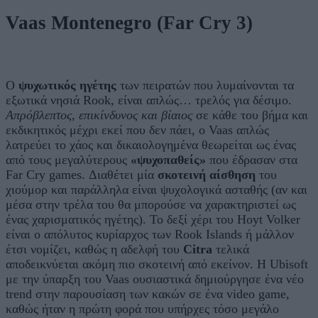
Vaas Montenegro
(
Far Cry 3
)
O
ψυχωτικός ηγέτης
των πειρατών που λυμαίνονται τα
εξωτικά νησιά Rook, είναι απλώς… τρελός για δέσιμο.
Απρόβλεπτος, επικίνδυνος και βίαιος
σε κάθε του βήμα και
εκδικητικός μέχρι εκεί που δεν πάει, ο Vaas απλώς
λατρεύει το χάος και δικαιολογημένα θεωρείται ως ένας
από τους μεγαλύτερους
«ψυχοπαθείς»
που έδρασαν στα
Far Cry games. Διαθέτει μία
σκοτεινή αίσθηση
του
χιούμορ και παράλληλα είναι ψυχολογικά ασταθής (αν και
μέσα στην τρέλα του θα μπορούσε να χαρακτηριστεί ως
ένας χαρισματικός ηγέτης). Το δεξί χέρι του Hoyt Volker
είναι ο απόλυτος κυρίαρχος των Rook Islands ή μάλλον
έτσι νομίζει, καθώς η αδελφή του
Citra
τελικά
αποδεικνύεται ακόμη πιο σκοτεινή από εκείνον. H Ubisoft
με την ύπαρξη του Vaas ουσιαστικά δημιούργησε ένα νέο
trend στην παρουσίαση των κακών σε ένα video game,
καθώς ήταν η πρώτη φορά που υπήρχες τόσο μεγάλο