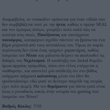
Αναμφίβολα, το «τσακάλι» πρόκειται για έναν villain που
δεν συμβιβάζεται ποτέ με την
ήττα
, καθώς ο πρώην SEAL
και νυν έμπορος όπλων, γνωρίζει πολύ καλά πώς να
κινείται στις σκιές.
Πανέξυπνος
και ταυτόχρονα
πανούργος
, καταφέρνει σχεδόν πάντοτε να βρίσκεται ένα
βήμα μπροστά από τους αντιπάλους του. Όμως σε καμία
περίπτωση δεν είναι ένας «ρηχός» χαρακτήρας, καθώς
λατρεύει τον
Νίτσε
και μάλιστα δείχνει να ακολουθεί τις
διδαχές του
Νιχιλισμού
. Η κατάληξη του Jackal θυμίζει
ήρωα αρχαίας τραγωδίας, όπου στο τέλος επέρχεται η
«κάθαρση», και αποτελεί μία απόδειξη ότι στο βάθος
υπάρχουν ψήγματα
καλοσύνης
μέσα του (δεν θα
spoilerιάσουμε εδώ γιατί το δεύτερο παιχνίδι της σειράς
έχει πολύ ψωμί). Θα τον
θυμόμαστε
για πάντα γιατί είναι
ίσως ο μοναδικός κακός στην ιστορία του gaming που
λατρεύει τον Νίτσε!
Βαθμός Κακίας
: 7/10