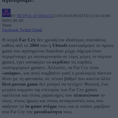
BY
ΠΈΤΡΟΣ ΚΥΠΡΑΊΟΣ
22/03/2018
UPDATED:
22/03/2018
6
MINS READ
Share
Facebook
Twitter
Email
Η σειρά
Far Cry
δεν χρειάζεται ιδιαίτερες συστάσεις,
καθώς από το
2004
που η
Ubisoft
κυκλοφόρησε το πρώτο
game του αγαπημένου franchise μέχρι σήμερα (που
περιμένουμε με ανυπομονησία σε λίγες μέρες το πέμπτο
game), έχει καταφέρει να
κερδίσει
τις καρδιές
εκατομμυρίων gamers. Άλλωστε, τα Far Cry είναι
«unique»
, και αυτό συμβαίνει γιατί ο ρεαλισμός πάντοτε
δένει με τη φαντασία, σε τέτοιο βαθμό που κανένα άλλο
first-person game
δεν μπορεί να πετύχει! Φυσικά, ένα
μεγάλο κομμάτι της επιτυχίας των Far Cry games
οφείλεται και στους χαρακτήρες που
πλαισιώνουν
το
story, στους ήρωες και στους ανταγωνιστές τους που
αφήνουν το
in-game στίγμα
τους και οι οποίοι χαρίζουν
στα Far Cry την
μοναδικότητα
τους.