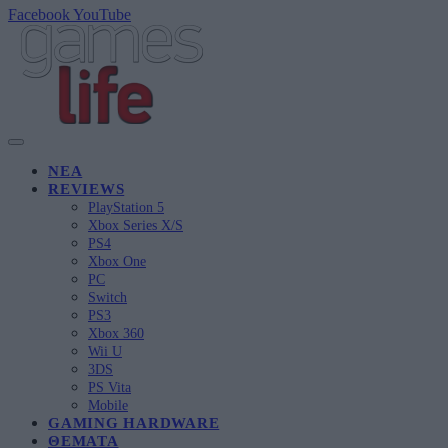
Facebook
YouTube
ΝΈΑ
REVIEWS
PlayStation 5
Xbox Series X/S
PS4
Xbox One
PC
Switch
PS3
Xbox 360
Wii U
3DS
PS Vita
Mobile
GAMING HARDWARE
ΘΈΜΑΤΑ