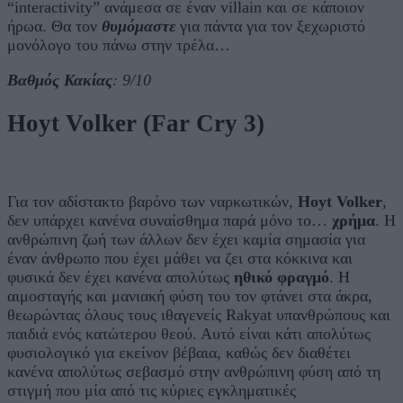
“interactivity” ανάμεσα σε έναν villain και σε κάποιον
ήρωα. Θα τον
θυμόμαστε
για πάντα για τον ξεχωριστό
μονόλογο του πάνω στην τρέλα…
Βαθμός Κακίας
: 9/10
Hoyt Volker (Far Cry 3)
Για τον αδίστακτο βαρόνο των ναρκωτικών,
Hoyt Volker
,
δεν υπάρχει κανένα συναίσθημα παρά μόνο το…
χρήμα
. Η
ανθρώπινη ζωή των άλλων δεν έχει καμία σημασία για
έναν άνθρωπο που έχει μάθει να ζει στα κόκκινα και
φυσικά δεν έχει κανένα απολύτως
ηθικό φραγμό
. Η
αιμοσταγής και μανιακή φύση του τον φτάνει στα άκρα,
θεωρώντας όλους τους ιθαγενείς Rakyat υπανθρώπους και
παιδιά ενός κατώτερου θεού. Αυτό είναι κάτι απολύτως
φυσιολογικό για εκείνον βέβαια, καθώς δεν διαθέτει
κανένα απολύτως σεβασμό στην ανθρώπινη φύση από τη
στιγμή που μία από τις κύριες εγκληματικές