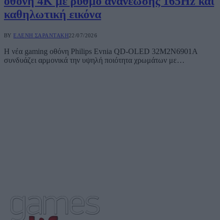
οθόνη 4K με ρυθμό ανανέωσης 165Hz και
καθηλωτική εικόνα
BY
ΕΛΈΝΗ ΣΑΡΑΝΤΆΚΗ
22/07/2026
Η νέα gaming οθόνη Philips Evnia QD-OLED 32M2N6901A
συνδυάζει αρμονικά την υψηλή ποιότητα χρωμάτων με…