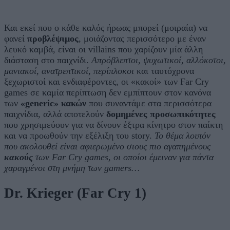
Και εκεί που ο κάθε καλός ήρωας μπορεί (μοιραία) να
φανεί
προβλέψιμος
, μοιάζοντας περισσότερο με έναν
λευκό καμβά, είναι οι villains που χαρίζουν μία άλλη
διάσταση στο παιχνίδι.
Απρόβλεπτοι, ψυχωτικοί, αλλόκοτοι,
μανιακοί, ανατρεπτικοί, περίπλοκοι
και ταυτόχρονα
ξεχωριστοί και ενδιαφέροντες, οι «κακοί» των Far Cry
games σε καμία περίπτωση δεν εμπίπτουν στον κανόνα
των
«generic» κακών
που συναντάμε στα περισσότερα
παιχνίδια, αλλά αποτελούν
δομημένες προσωπικότητες
που χρησιμεύουν για να δίνουν έξτρα κίνητρο στον παίκτη
και να προωθούν την εξέλιξη του story.
To θέμα λοιπόν
που ακολουθεί είναι αφιερωμένο στους πιο αγαπημένους
κακούς
των Far Cry games, οι οποίοι έμειναν για πάντα
χαραγμένοι στη μνήμη των gamers…
Dr. Krieger (Far Cry 1)