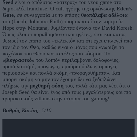
Seed
είναι ο απόλυτος «αστέρας» του νέου game στο
δημοφιλές franchise. Ο cult ηγέτης της οργάνωσης
Eden’s
Gate
, σε συνεργασία με τα επίσης
θεοπάλαβα αδέλφια
του (Jacob, John και Faith) τρομοκρατεί την κομητεία
Hope στην Montana, θυμίζοντας έντονα τον David Koresh.
Όπως όλοι οι παραθρησκευτικοί ηγέτες, έτσι και αυτός
θεωρεί τον εαυτό του «εκλεκτό» και ότι έχει επιλεγεί από
τον ίδιο τον Θεό, καθώς είναι ο μόνος που γνωρίζει το
«σχέδιο» του Θεού για το τέλος του κόσμου. Το
«βιογραφικό»
του λοιπόν περιλαμβάνει δολοφονίες,
προσηλυτισμό, απαγωγές, εμπόριο όπλων, αρπαγές
περιουσιών και πολλά ακόμη «ανδραγαθήματα». Και
μπορεί ακόμη να μην τον έχουμε δει να ξεδιπλώνει
πλήρως την
μοχθηρή φύση
του, αλλά κάτι μας λέει ότι ο
Joseph Seed θα είναι ένας από τους μεγαλύτερους και πιο
τρομακτικούς villains στην ιστορία του gaming!
Βαθμός Κακίας
: ?/10