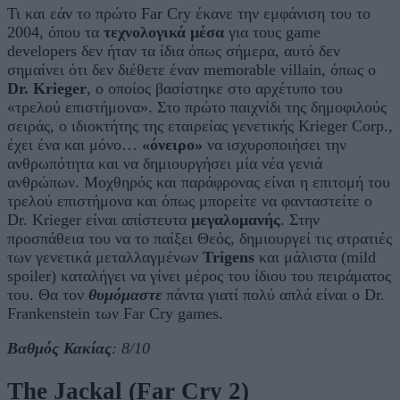
Τι και εάν το πρώτο Far Cry έκανε την εμφάνιση του το
2004, όπου τα
τεχνολογικά μέσα
για τους game
developers δεν ήταν τα ίδια όπως σήμερα, αυτό δεν
σημαίνει ότι δεν διέθετε έναν memorable villain, όπως ο
Dr. Krieger
, ο οποίος βασίστηκε στο αρχέτυπο του
«τρελού επιστήμονα». Στο πρώτο παιχνίδι της δημοφιλούς
σειράς, o ιδιοκτήτης της εταιρείας γενετικής Krieger Corp.,
έχει ένα και μόνο…
«όνειρο»
να ισχυροποιήσει την
ανθρωπότητα και να δημιουργήσει μία νέα γενιά
ανθρώπων. Μοχθηρός και παράφρονας είναι η επιτομή του
τρελού επιστήμονα και όπως μπορείτε να φανταστείτε ο
Dr. Krieger είναι απίστευτα
μεγαλομανής
. Στην
προσπάθεια του να το παίξει Θεός, δημιουργεί τις στρατιές
των γενετικά μεταλλαγμένων
Trigens
και μάλιστα (mild
spoiler) καταλήγει να γίνει μέρος του ίδιου του πειράματος
του. Θα τον
θυμόμαστε
πάντα γιατί πολύ απλά είναι ο Dr.
Frankenstein των Far Cry games.
Βαθμός Κακίας
: 8/10
The Jackal (Far Cry 2)