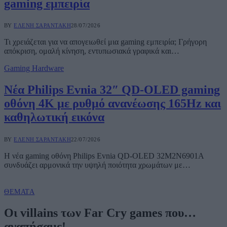
gaming εμπειρία
BY
ΕΛΈΝΗ ΣΑΡΑΝΤΆΚΗ
28/07/2026
Τι χρειάζεται για να απογειωθεί μια gaming εμπειρία; Γρήγορη
απόκριση, ομαλή κίνηση, εντυπωσιακά γραφικά και…
Gaming Hardware
Νέα Philips Evnia 32″ QD-OLED gaming
οθόνη 4K με ρυθμό ανανέωσης 165Hz και
καθηλωτική εικόνα
BY
ΕΛΈΝΗ ΣΑΡΑΝΤΆΚΗ
22/07/2026
Η νέα gaming οθόνη Philips Evnia QD-OLED 32M2N6901A
συνδυάζει αρμονικά την υψηλή ποιότητα χρωμάτων με…
ΘΈΜΑΤΑ
Οι villains των Far Cry games που…
αγαπήσαμε!