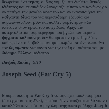
θεωρείται ένα
τέρας
, o ίδιος νομίζει ότι διαθέτει θεϊκές
ιδιότητες και φυσικά δεν λογαριάζει τίποτα και κανέναν για
να πετύχει την μεγαλομανία του και να ικανοποιήσει την
ασίγαστη δίψα
του για περισσότερη εξουσία και
παραπάνω πλούτη. Αν και πολλές φορές εμφανίζει
απέναντι στον ήρωα του παιχνιδιού, Ajay, μία
πατερναλιστική συμπεριφορά που βγάζει και μερικά
ψήγματα καλοσύνης
, δεν θα πρέπει να μας ξεγελάει,
καθώς είναι ο διάβολος μεταμορφωμένο σε άνθρωπο. Θα
τον
θυμόμαστε
για πάντα για την τρελή ομοιότητα του με
διάσημο Έλληνα μόδιστρο.
Βαθμός Κακίας
: 9/10
Joseph Seed (Far Cry 5)
Μπορεί ακόμη το
Far Cry 5
να μην έχει κυκλοφορήσει
(έ-ε-ερχεται στις 27/3), ωστόσο δεν χρειάζεται πολύ για να
καταλάβει κανείς ότι ο μεγαλομανής «πατερούλης»
Joseph