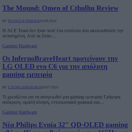
The Mound: Omen of Cthulhu Review
BY
ΠΈΤΡΟΣ ΚΥΠΡΑΊΟΣ
03/08/2026
Η ACE Team δεν ήταν ποτέ ένα στούντιο που ακολουθούσε την
πεπατημένη. Από τα Zeno…
Gaming Hardware
Οι InfernoBraveHeart προτείνουν την
LG OLED evo C6 για την απόλυτη
gaming εμπειρία
BY
ΕΛΈΝΗ ΣΑΡΑΝΤΆΚΗ
28/07/2026
Τι χρειάζεται για να απογειωθεί μια gaming εμπειρία; Γρήγορη
απόκριση, ομαλή κίνηση, εντυπωσιακά γραφικά και…
Gaming Hardware
Νέα Philips Evnia 32″ QD-OLED gaming