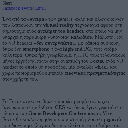
Share
Facebook
Twitter
Email
Ένα από τα
«όνειρα»
των gamers, αλλά και όλων εκείνων
που λατρεύουν την
virtual reality τεχνολογία
αφορά στη
δημιουργία ενός
ανεξάρτητου headset
, στο οποίο να μην
υπάρχει η παραμικρή «υπόνοια»
καλωδίου
. Μάλιστα, εάν
το VR headset
«δεν συνεργάζεται»
με κάποια συσκευή,
όπως ένα
smartphone
ή ένα
high-end PC,
τότε ακόμα
καλύτερα! Όπως ήδη γνωρίζουμε, η HTC τους τελευταίους
μήνες εργάζεται πάνω στην ανάπτυξη του
Focus
, ενός VR
headset το οποίο θα προσφέρει μία εντελώς
«free»
και
χωρίς περιορισμούς εμπειρία
εικονικής πραγματικότητας
στον χρήστη του.
Το Focus ανακοινώθηκε για πρώτη φορά στις αρχές
Ιανουαρίου στην έκθεση
CES
και όπως έγινε γνωστό στο
πλαίσιο του
Game Developers Conference
, το Vive
Focus θα κυκλοφορήσει κάποια στιγμή μέσα
στη χρονιά
που διανύουμε (λογικά δεν αποκλείεται να το δούμε στα