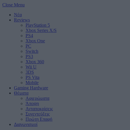
Close Menu
Νέα
Reviews
PlayStation 5
Xbox Series X/S
PS4
Xbox One
PC
Switch
PS3
Xbox 360
Wii U
3DS
PS Vita
Mobile
Gaming Hardware
Θέματα
Αφιερώματα
Άποψη
Ανταποκρίσεις
Συνεντεύξεις
Πρώτη Επαφή
Διαγωνισμοί