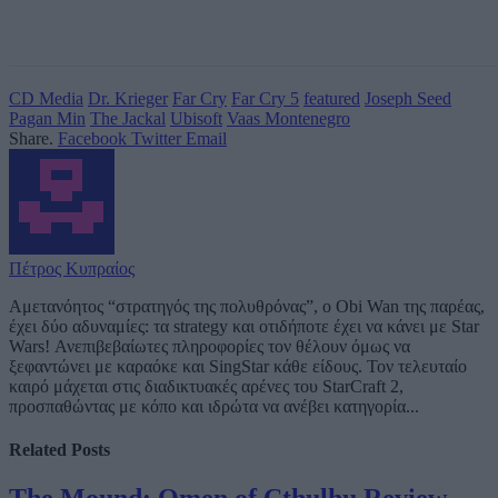
CD Media
Dr. Krieger
Far Cry
Far Cry 5
featured
Joseph Seed
Pagan Min
The Jackal
Ubisoft
Vaas Montenegro
Share.
Facebook
Twitter
Email
Πέτρος Κυπραίος
Αμετανόητος “στρατηγός της πολυθρόνας”, ο Obi Wan της παρέας,
έχει δύο αδυναμίες: τα strategy και οτιδήποτε έχει να κάνει με Star
Wars! Ανεπιβεβαίωτες πληροφορίες τον θέλουν όμως να
ξεφαντώνει με καραόκε και SingStar κάθε είδους. Τον τελευταίο
καιρό μάχεται στις διαδικτυακές αρένες του StarCraft 2,
προσπαθώντας με κόπο και ιδρώτα να ανέβει κατηγορία...
Related
Posts