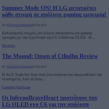
Summer Mode ON! Η LG μετατρέπει
κάθε στιγμή σε απόλυτη gaming εμπειρία!
BY
ΠΈΤΡΟΣ ΚΥΠΡΑΊΟΣ
06/08/2026
Καλοκαιρινές στιγμές, ατελείωτες αποδράσεις και gaming
εμπειρίες με την τεχνολογία της LG UltraGear OLED. Η…
Reviews
The Mound: Omen of Cthulhu Review
BY
ΠΈΤΡΟΣ ΚΥΠΡΑΊΟΣ
03/08/2026
Η ACE Team δεν ήταν ποτέ ένα στούντιο που ακολουθούσε την
πεπατημένη. Από τα Zeno…
Gaming Hardware
Οι InfernoBraveHeart προτείνουν την
LG OLED evo C6 για την απόλυτη