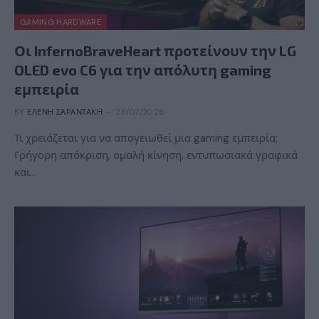
GAMING HARDWARE
Οι InfernoBraveHeart προτείνουν την LG
OLED evo C6 για την απόλυτη gaming
εμπειρία
BY
ΕΛΈΝΗ ΣΑΡΑΝΤΆΚΗ
28/07/2026
Τι χρειάζεται για να απογειωθεί μια gaming εμπειρία;
Γρήγορη απόκριση, ομαλή κίνηση, εντυπωσιακά γραφικά
και…