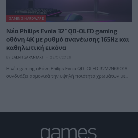
GAMING HARDWARE
Νέα Philips Evnia 32″ QD-OLED gaming
οθόνη 4K με ρυθμό ανανέωσης 165Hz και
καθηλωτική εικόνα
BY
ΕΛΈΝΗ ΣΑΡΑΝΤΆΚΗ
22/07/2026
Η νέα gaming οθόνη Philips Evnia QD-OLED 32M2N6901A
συνδυάζει αρμονικά την υψηλή ποιότητα χρωμάτων με…