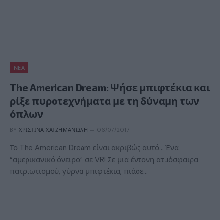
ΝΈΑ
The American Dream: Ψήσε μπιφτέκια και
ρίξε πυροτεχνήματα με τη δύναμη των
όπλων
BY
ΧΡΙΣΤΊΝΑ ΧΑΤΖΗΜΑΝΏΛΗ
06/07/2017
Το The American Dream είναι ακριβώς αυτό… Ένα
“αμερικανικό όνειρο” σε VR! Σε μια έντονη ατμόσφαιρα
πατριωτισμού, γύρνα μπιφτέκια, πιάσε…