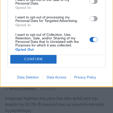
Personal Data.
Opted In
I want to opt-out of processing my
Personal Data for Targeted Advertising.
Opted In
I want to opt-out of Collection, Use,
Retention, Sale, and/or Sharing of my
Personal Data that Is Unrelated with the
Purposes for which it was collected.
Opted Out
CONFIRM
ΝΈΑ
Η Oculus δεν θα βρίσκεται στην E3 2017
Data Deletion
Data Access
Privacy Policy
(κι είναι η πρώτη φορά μετά το 2014)!
BY
ΠΈΤΡΟΣ ΚΥΠΡΑΊΟΣ
01/05/2017
Απέχουμε περίπου ένα μήνα (και κάτι ψιλά) από την
έναρξη της Ε3 (13-15 Ιουνίου) που ως γνωστόν αποτελεί
τη μεγαλύτερη…