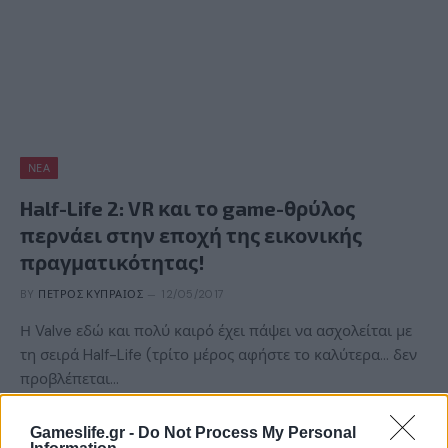
ΝΈΑ
Half-Life 2: VR και το game-θρύλος
περνάει στην εποχή της εικονικής
πραγματικότητας!
BY
ΠΈΤΡΟΣ ΚΥΠΡΑΊΟΣ
12/05/2017
Η Valve εδώ και πολύ καιρό έχει πάψει να ασχολείται με
τη σειρά Half-Life (τρίτο μέρος αφήστε το καλύτερα… δεν
προβλέπεται…
Gameslife.gr -
Do Not Process My Personal