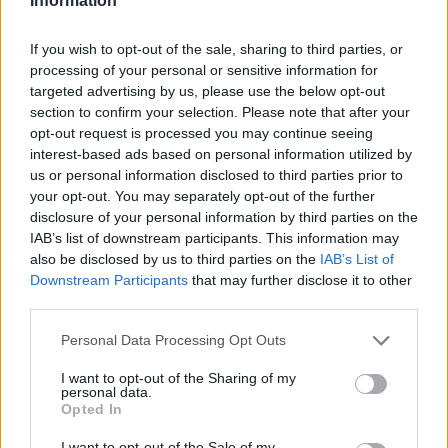
Information
If you wish to opt-out of the sale, sharing to third parties, or
processing of your personal or sensitive information for
targeted advertising by us, please use the below opt-out
section to confirm your selection. Please note that after your
opt-out request is processed you may continue seeing
interest-based ads based on personal information utilized by
us or personal information disclosed to third parties prior to
your opt-out. You may separately opt-out of the further
ΝΈΑ
disclosure of your personal information by third parties on the
375.000 PlayStation VR το Α’ τρίμηνο του
IAB’s list of downstream participants. This information may
also be disclosed by us to third parties on the
IAB’s List of
2017 (περισσότερα και από τις
Downstream Participants
that may further disclose it to other
συνδυασμένες πωλήσεις HTC και
third parties.
Oculus)!
Personal Data Processing Opt Outs
BY
ΠΈΤΡΟΣ ΚΥΠΡΑΊΟΣ
11/05/2017
I want to opt-out of the Sharing of my
H Sony είναι γνωστό ότι τους τελευταίους μήνες έχει
personal data.
Opted In
δώσει αρκετή βαρύτητα στην ανάπτυξη και στην επιτυχία
του PlayStation VR,…
I want to opt-out of the Sale of my