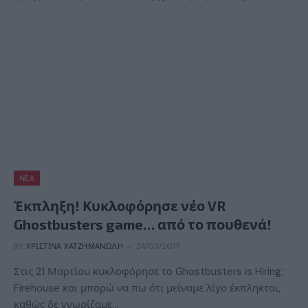
ΝΈΑ
Έκπληξη! Κυκλοφόρησε νέο VR
Ghostbusters game… από το πουθενά!
BY
ΧΡΙΣΤΊΝΑ ΧΑΤΖΗΜΑΝΏΛΗ
24/03/2017
Στις 21 Μαρτίου κυκλοφόρησε το Ghostbusters is Hiring:
Firehouse και μπορώ να πω ότι μείναμε λίγο έκπληκτοι,
καθώς δε γνωρίζαμε…