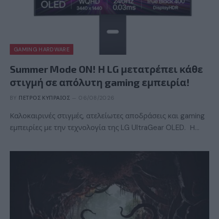
GAMING HARDWARE
Summer Mode ON! Η LG μετατρέπει κάθε
στιγμή σε απόλυτη gaming εμπειρία!
BY
ΠΈΤΡΟΣ ΚΥΠΡΑΊΟΣ
06/08/2026
Καλοκαιρινές στιγμές, ατελείωτες αποδράσεις και gaming
εμπειρίες με την τεχνολογία της LG UltraGear OLED. Η…