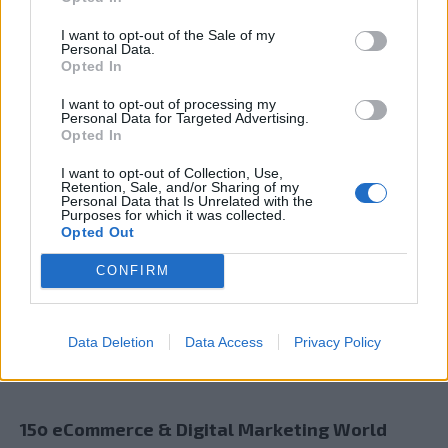
I want to opt-out of the Sale of my
Personal Data.
Opted In
Ο Geralt επιστρέφει! Πρώτη παρουσίαση του
I want to opt-out of processing my
νέου expansion του The Witcher 3 στη
Personal Data for Targeted Advertising.
Gamescom
Opted In
I want to opt-out of Collection, Use,
Retention, Sale, and/or Sharing of my
Personal Data that Is Unrelated with the
Purposes for which it was collected.
Opted Out
CONFIRM
Data Deletion
Data Access
Privacy Policy
15ο eCommerce & Digital Marketing World