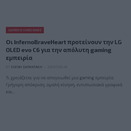
GAMING HARDWARE
Οι InfernoBraveHeart προτείνουν την LG
OLED evo C6 για την απόλυτη gaming
εμπειρία
BY
ΕΛΈΝΗ ΣΑΡΑΝΤΆΚΗ
28/07/2026
Τι χρειάζεται για να απογειωθεί μια gaming εμπειρία;
Γρήγορη απόκριση, ομαλή κίνηση, εντυπωσιακά γραφικά
και…