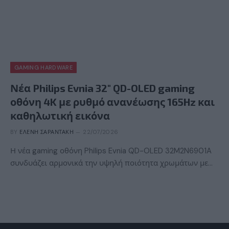
GAMING HARDWARE
Νέα Philips Evnia 32″ QD-OLED gaming
οθόνη 4K με ρυθμό ανανέωσης 165Hz και
καθηλωτική εικόνα
BY
ΕΛΈΝΗ ΣΑΡΑΝΤΆΚΗ
22/07/2026
Η νέα gaming οθόνη Philips Evnia QD-OLED 32M2N6901A
συνδυάζει αρμονικά την υψηλή ποιότητα χρωμάτων με…