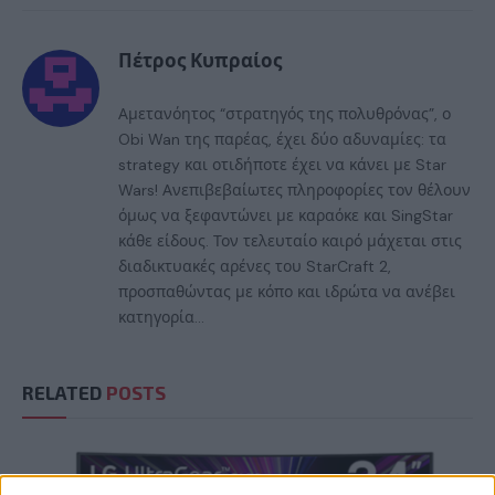
Πέτρος Κυπραίος
Αμετανόητος “στρατηγός της πολυθρόνας”, ο
Obi Wan της παρέας, έχει δύο αδυναμίες: τα
strategy και οτιδήποτε έχει να κάνει με Star
Wars! Ανεπιβεβαίωτες πληροφορίες τον θέλουν
όμως να ξεφαντώνει με καραόκε και SingStar
κάθε είδους. Τον τελευταίο καιρό μάχεται στις
διαδικτυακές αρένες του StarCraft 2,
προσπαθώντας με κόπο και ιδρώτα να ανέβει
κατηγορία...
RELATED
POSTS