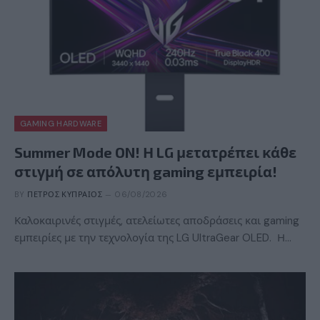
GAMING HARDWARE
Summer Mode ON! Η LG μετατρέπει κάθε
στιγμή σε απόλυτη gaming εμπειρία!
BY
ΠΈΤΡΟΣ ΚΥΠΡΑΊΟΣ
06/08/2026
Καλοκαιρινές στιγμές, ατελείωτες αποδράσεις και gaming
εμπειρίες με την τεχνολογία της LG UltraGear OLED. Η…