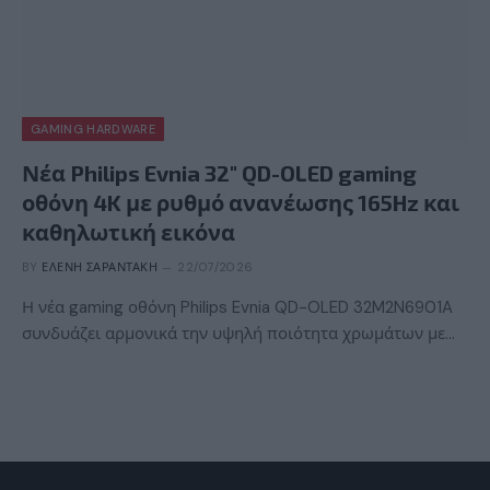
GAMING HARDWARE
Νέα Philips Evnia 32″ QD-OLED gaming
οθόνη 4K με ρυθμό ανανέωσης 165Hz και
καθηλωτική εικόνα
BY
ΕΛΈΝΗ ΣΑΡΑΝΤΆΚΗ
22/07/2026
Η νέα gaming οθόνη Philips Evnia QD-OLED 32M2N6901A
συνδυάζει αρμονικά την υψηλή ποιότητα χρωμάτων με…