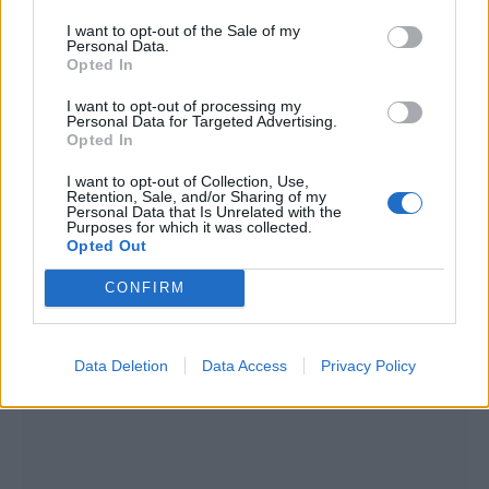
I want to opt-out of the Sale of my
Personal Data.
Opted In
I want to opt-out of processing my
Personal Data for Targeted Advertising.
Opted In
I want to opt-out of Collection, Use,
Retention, Sale, and/or Sharing of my
Personal Data that Is Unrelated with the
Summer Mode ON! Η LG μετατρέπει κάθε
Purposes for which it was collected.
στιγμή σε απόλυτη gaming εμπειρία!
Opted Out
CONFIRM
Data Deletion
Data Access
Privacy Policy