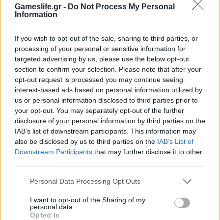
Gameslife.gr -
Do Not Process My Personal
Information
Facebook
Twitter
Email
If you wish to opt-out of the sale, sharing to third parties, or
processing of your personal or sensitive information for
Δημήτρης Θωμαδάκης
targeted advertising by us, please use the below opt-out
section to confirm your selection. Please note that after your
Κοπέλι από τα λίγα, ξεχνά βασικά πράγματα
opt-out request is processed you may continue seeing
(να κοιμηθεί, να φάει, ενίοτε και να
interest-based ads based on personal information utilized by
αναπνεύσει) όταν πιάσει στα χέρια του
us or personal information disclosed to third parties prior to
your opt-out. You may separately opt-out of the further
χειριστήριο. Αρέσκεται στα πιο «ψαγμένα»
disclosure of your personal information by third parties on the
παιχνιδάκια αν και συχνά παραδίνεται στη
IAB’s list of downstream participants. This information may
μαγεία των blockbusters.
also be disclosed by us to third parties on the
IAB’s List of
Downstream Participants
that may further disclose it to other
third parties.
RELATED
POSTS
Personal Data Processing Opt Outs
I want to opt-out of the Sharing of my
personal data.
Opted In