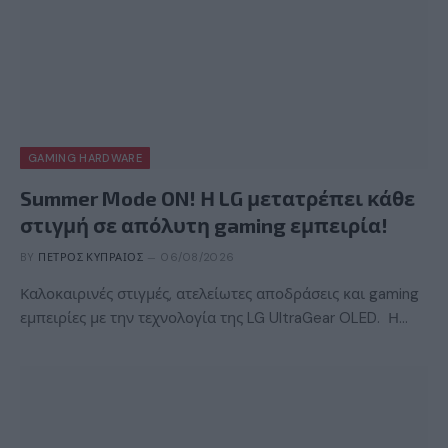
GAMING HARDWARE
Summer Mode ON! Η LG μετατρέπει κάθε
στιγμή σε απόλυτη gaming εμπειρία!
BY
ΠΈΤΡΟΣ ΚΥΠΡΑΊΟΣ
06/08/2026
Καλοκαιρινές στιγμές, ατελείωτες αποδράσεις και gaming
εμπειρίες με την τεχνολογία της LG UltraGear OLED. Η…