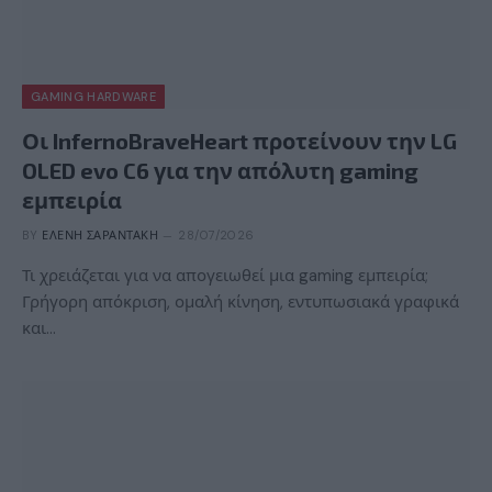
GAMING HARDWARE
Οι InfernoBraveHeart προτείνουν την LG
OLED evo C6 για την απόλυτη gaming
εμπειρία
BY
ΕΛΈΝΗ ΣΑΡΑΝΤΆΚΗ
28/07/2026
Τι χρειάζεται για να απογειωθεί μια gaming εμπειρία;
Γρήγορη απόκριση, ομαλή κίνηση, εντυπωσιακά γραφικά
και…