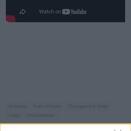
Nintendo
Robin Williams
The Legend of Zelda
zelda
Zelda Williams