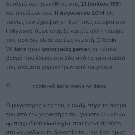
δουλειά του, γεννήθηκε στις
21 Ιουλίου 1951
και απεβίωσε στις
11 Αυγούστου 2014
. Οι
ταινίες του έγραψαν τη δική τους ιστορία στο
Hollywood, όμως υπήρξε και μία άλλη πλευρά
του, που δεν είναι ευρέως γνωστή. Ο Robin
Williams ήταν
φανατικός
gamer
, σε τέτοιο
βαθμό που έδωσε στα δύο από τα τρία παιδιά
του, ονόματα χαρακτήρων από παιχνίδια!
Ο μικρότερος γιος του, ο
Cody
, πήρε το όνομα
του από τον χαρακτήρα του γνωστού beat’em
up παιχνιδιού
Final Fight
, που έκανε θραύση
στα «
ουφάδικα
» τη δεκαετία του ’90. Εκεί όμως