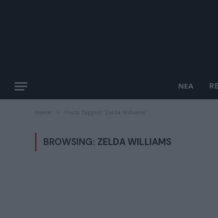
ΝΈΑ
R
Home
»
Posts Tagged "Zelda Williams"
BROWSING:
ZELDA WILLIAMS