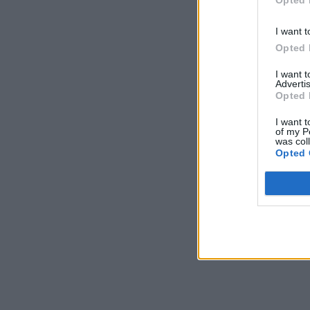
Opted 
I want t
Opted 
I want 
Advertis
Opted 
I want t
of my P
was col
Opted 