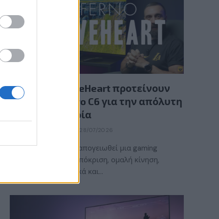
GAMING HARDWARE
Οι InfernoBraveHeart προτείνουν
την LG OLED evo C6 για την απόλυτη
gaming εμπειρία
BY
ΕΛΈΝΗ ΣΑΡΑΝΤΆΚΗ
28/07/2026
Τι χρειάζεται για να απογειωθεί μια gaming
εμπειρία; Γρήγορη απόκριση, ομαλή κίνηση,
εντυπωσιακά γραφικά και…