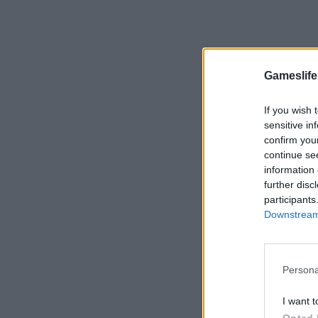
Gameslife
If you wish 
sensitive in
confirm you
continue se
information 
further disc
participants
Downstream 
Persona
I want t