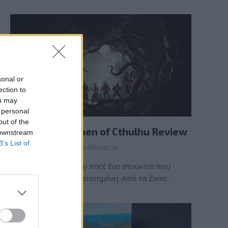
sonal or
ection to
ou may
 personal
REVIEWS
out of the
The Mound: Omen of Cthulhu Review
 downstream
B’s List of
BY
ΠΈΤΡΟΣ ΚΥΠΡΑΊΟΣ
03/08/2026
Η ACE Team δεν ήταν ποτέ ένα στούντιο που
ακολουθούσε την πεπατημένη. Από τα Zeno…