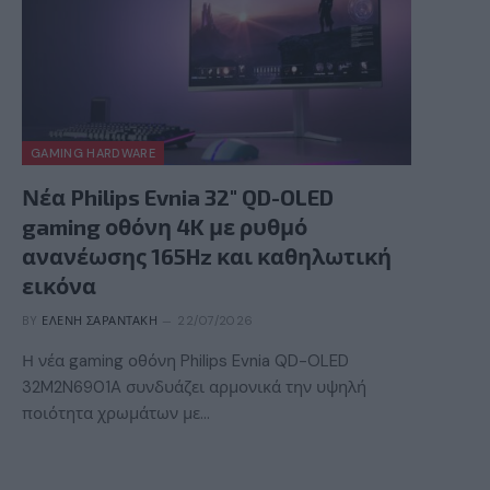
GAMING HARDWARE
Νέα Philips Evnia 32″ QD-OLED
gaming οθόνη 4K με ρυθμό
ανανέωσης 165Hz και καθηλωτική
εικόνα
BY
ΕΛΈΝΗ ΣΑΡΑΝΤΆΚΗ
22/07/2026
Η νέα gaming οθόνη Philips Evnia QD-OLED
32M2N6901A συνδυάζει αρμονικά την υψηλή
ποιότητα χρωμάτων με…