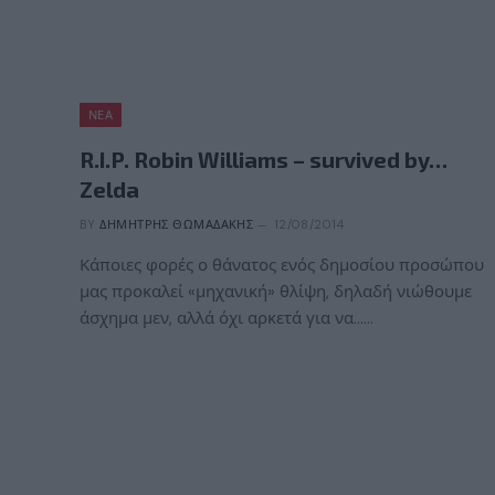
ΝΈΑ
R.I.P. Robin Williams – survived by…
Zelda
BY
ΔΗΜΉΤΡΗΣ ΘΩΜΑΔΆΚΗΣ
12/08/2014
Κάποιες φορές ο θάνατος ενός δημοσίου προσώπου
μας προκαλεί «μηχανική» θλίψη, δηλαδή νιώθουμε
άσχημα μεν, αλλά όχι αρκετά για να……