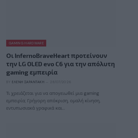
GAMING HARDWARE
Οι InfernoBraveHeart προτείνουν
την LG OLED evo C6 για την απόλυτη
gaming εμπειρία
BY
ΕΛΈΝΗ ΣΑΡΑΝΤΆΚΗ
28/07/2026
Τι χρειάζεται για να απογειωθεί μια gaming
εμπειρία; Γρήγορη απόκριση, ομαλή κίνηση,
εντυπωσιακά γραφικά και…