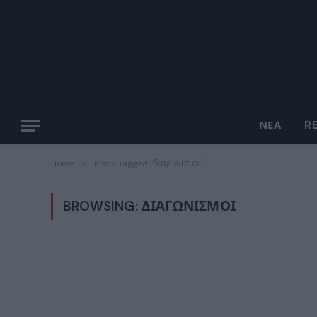
ΝΈΑ
R
Home
»
Posts Tagged "διαγωνισμοί"
BROWSING:
ΔΙΑΓΩΝΙΣΜΟΊ