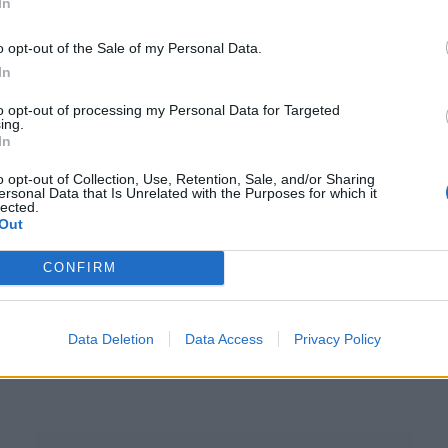
In
o opt-out of the Sale of my Personal Data.
In
to opt-out of processing my Personal Data for Targeted
ing.
In
ΔΙΑΓΩΝΙΣΜΟΊ
o opt-out of Collection, Use, Retention, Sale, and/or Sharing
ersonal Data that Is Unrelated with the Purposes for which it
lected.
Αποτελέσματα διαγωνισμού Trials
Out
Rising!
CONFIRM
BY
ΠΈΤΡΟΣ ΚΥΠΡΑΊΟΣ
19/04/2019
Σας ευχαριστούμε πολύ που λάβατε μέρος στον
σούπερ διαγωνισμό μας για τα εκπληκτικά δώρα
Data Deletion
Data Access
Privacy Policy
Trials Rising, τα οποία ήταν μια…