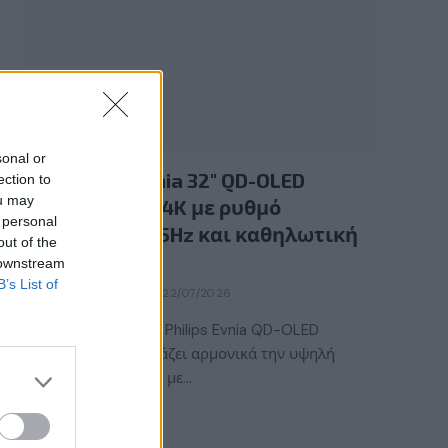
GAMING HARDWARE
sonal or
Νέα Philips Evnia 32″ QD-OLED
ection to
ou may
gaming οθόνη 4K με ρυθμό
 personal
ανανέωσης 165Hz και καθηλωτική
out of the
εικόνα
 downstream
B’s List of
BY
ΕΛΈΝΗ ΣΑΡΑΝΤΆΚΗ
22/07/2026
Η νέα gaming οθόνη Philips Evnia QD-OLED
32M2N6901A συνδυάζει αρμονικά την υψηλή
ποιότητα χρωμάτων με…