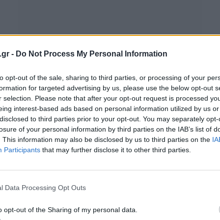
.gr -
Do Not Process My Personal Information
to opt-out of the sale, sharing to third parties, or processing of your per
formation for targeted advertising by us, please use the below opt-out s
ΔΙΑΓΩΝΙΣΜΟΊ
r selection. Please note that after your opt-out request is processed y
eing interest-based ads based on personal information utilized by us or
Αποτελέσματα Διαγωνισμού Digital
disclosed to third parties prior to your opt-out. You may separately opt-
Expo 2019!
losure of your personal information by third parties on the IAB’s list of
. This information may also be disclosed by us to third parties on the
IA
BY
ΠΈΤΡΟΣ ΚΥΠΡΑΊΟΣ
25/09/2019
Participants
that may further disclose it to other third parties.
To Σ/Κ είναι πολύ κοντά και το απόλυτο gaming και
geek culture event, Digital Expo, είναι έτοιμο να
ανοίξει τις…
l Data Processing Opt Outs
o opt-out of the Sharing of my personal data.