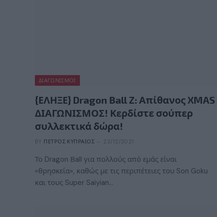
ΔΙΑΓΩΝΙΣΜΟΊ
{ΕΛΗΞΕ} Dragon Βall Z: Απίθανος XMAS
ΔΙΑΓΩΝΙΣΜΟΣ! Κερδίστε σούπερ
συλλεκτικά δώρα!
BY
ΠΈΤΡΟΣ ΚΥΠΡΑΊΟΣ
22/12/2021
Το Dragon Βall για πολλούς από εμάς είναι
«θρησκεία», καθώς με τις περιπέτειες του Son Goku
και τους Super Saiyian…