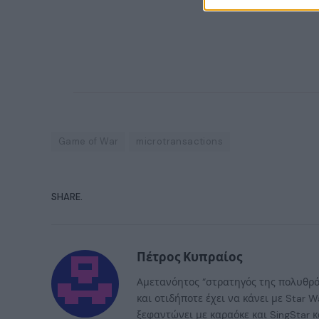
Game of War
microtransactions
SHARE.
Πέτρος Κυπραίος
Αμετανόητος “στρατηγός της πολυθρόν
και οτιδήποτε έχει να κάνει με Star
ξεφαντώνει με καραόκε και SingStar κ