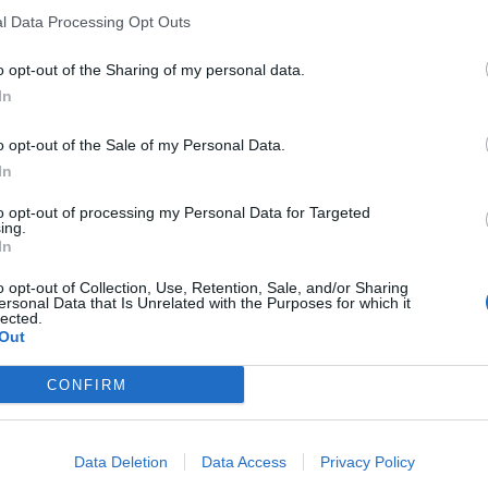
l Data Processing Opt Outs
ργησε να συμβεί! Η μητέρα δικαιολόγησε ως
τας ότι το παιχνίδι έχει δημιουργηθεί με
o opt-out of the Sharing of my personal data.
ιού να εμφανίζονται δεκάδες διαφημίσεις,
In
ον παίκτη, ενώ παράλληλα όπως αναφέρει
o opt-out of the Sale of my Personal Data.
 καμία απολύτως ένδειξη που να ενημερώνει
In
 ο Robin από την πλευρά του υποστήριξε ότι
to opt-out of processing my Personal Data for Targeted
ς πραγματοποιούνταν μέσω της πιστωτικής
ing.
In
o opt-out of Collection, Use, Retention, Sale, and/or Sharing
ersonal Data that Is Unrelated with the Purposes for which it
οιηθεί μία επιστροφή χρημάτων, ωστόσο ο
lected.
Out
και άθελα του) στην ιστορία ως ένας από τους
τερα ποσά ever σε ένα mobile game.
CONFIRM
Data Deletion
Data Access
Privacy Policy