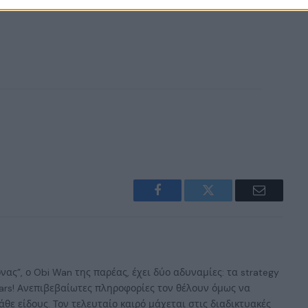
Facebook
Twitter
Email
ας”, ο Obi Wan της παρέας, έχει δύο αδυναμίες: τα strategy
 Wars! Ανεπιβεβαίωτες πληροφορίες τον θέλουν όμως να
άθε είδους. Τον τελευταίο καιρό μάχεται στις διαδικτυακές