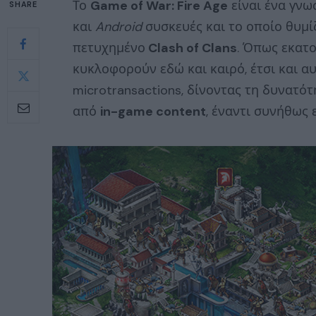
Το
Game of War: Fire Age
είναι ένα γνω
SHARE
και
Android
συσκευές και το οποίο θυμίζ
πετυχημένο
Clash of Clans
. Όπως εκατ
κυκλοφορούν εδώ και καιρό, έτσι και αυ
microtransactions, δίνοντας τη δυνατό
από
in-game content
, έναντι συνήθως 