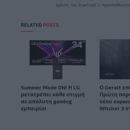
αρένες του StarCraft 2, προσπαθώντας
RELATED
POSTS
Summer Mode ON! Η LG
Ο Geralt επ
μετατρέπει κάθε στιγμή
Πρώτη παρ
σε απόλυτη gaming
νέου expan
εμπειρία!
Witcher 3 