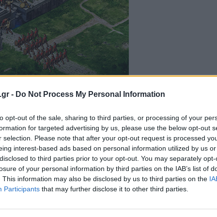
.gr -
Do Not Process My Personal Information
στόσο ένας
έφηβος
από το Βέλγιο μάλλον το
 περισσότερα από
37.000 ευρώ
,
to opt-out of the sale, sharing to third parties, or processing of your per
s για το Game of War: Fire Age. Ο 15χρόνος
formation for targeted advertising by us, please use the below opt-out s
r selection. Please note that after your opt-out request is processed y
υ παππού του με το παραπάνω
εξωφρενικό
eing interest-based ads based on personal information utilized by us or
ών του στα ύψη (
άγνωστο παραμένει το τι
disclosed to third parties prior to your opt-out. You may separately opt-
losure of your personal information by third parties on the IAB’s list of
πάνω ποσό
). Η μητέρα του 15χρόνου ανέφερε
. This information may also be disclosed by us to third parties on the
IA
ε από το γιο της να της αγοράσει και να
Participants
that may further disclose it to other third parties.
ο tablet της. H ανυποψίαστη μητέρα έκανε
τωτική κάρτα του πατέρα της και όπως