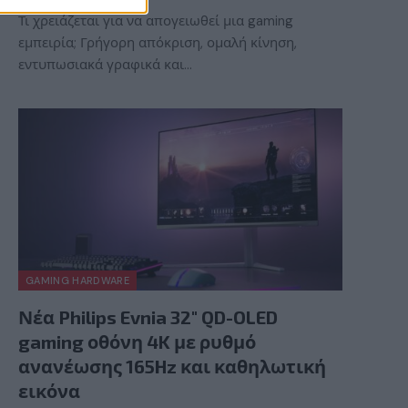
Τι χρειάζεται για να απογειωθεί μια gaming
εμπειρία; Γρήγορη απόκριση, ομαλή κίνηση,
εντυπωσιακά γραφικά και…
GAMING HARDWARE
Νέα Philips Evnia 32″ QD-OLED
gaming οθόνη 4K με ρυθμό
ανανέωσης 165Hz και καθηλωτική
εικόνα