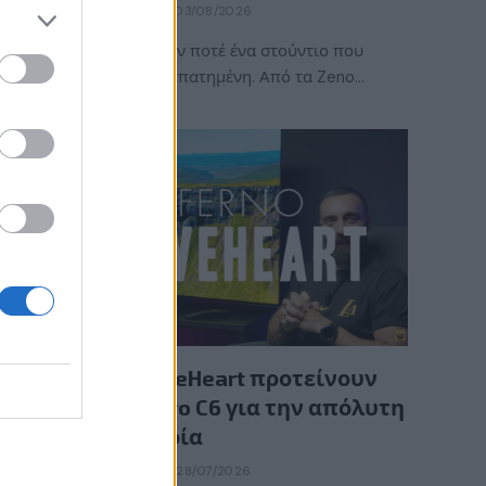
BY
ΠΈΤΡΟΣ ΚΥΠΡΑΊΟΣ
03/08/2026
Η ACE Team δεν ήταν ποτέ ένα στούντιο που
ακολουθούσε την πεπατημένη. Από τα Zeno…
GAMING HARDWARE
Οι InfernoBraveHeart προτείνουν
την LG OLED evo C6 για την απόλυτη
gaming εμπειρία
BY
ΕΛΈΝΗ ΣΑΡΑΝΤΆΚΗ
28/07/2026