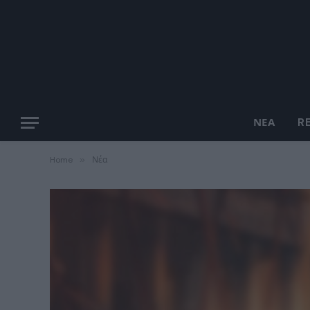
ΝΈΑ
R
Home
»
Νέα