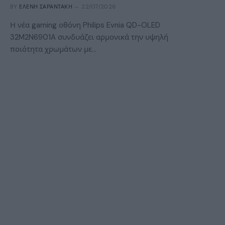
BY
ΕΛΈΝΗ ΣΑΡΑΝΤΆΚΗ
22/07/2026
Η νέα gaming οθόνη Philips Evnia QD-OLED
32M2N6901A συνδυάζει αρμονικά την υψηλή
ποιότητα χρωμάτων με…