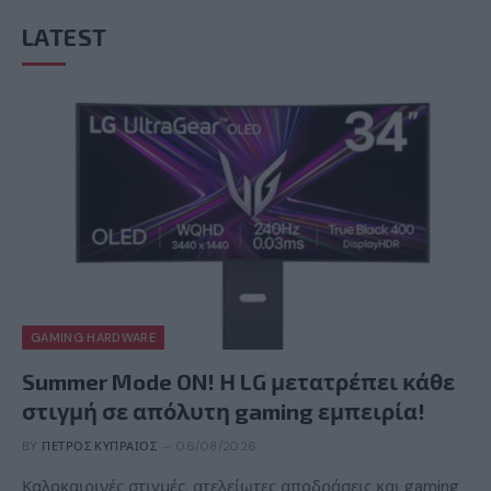
LATEST
GAMING HARDWARE
Summer Mode ON! Η LG μετατρέπει κάθε
στιγμή σε απόλυτη gaming εμπειρία!
BY
ΠΈΤΡΟΣ ΚΥΠΡΑΊΟΣ
06/08/2026
Καλοκαιρινές στιγμές, ατελείωτες αποδράσεις και gaming