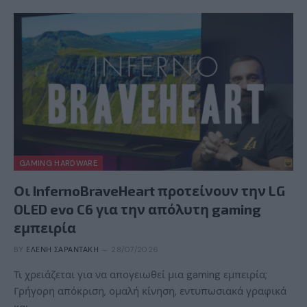
GAMING HARDWARE
Οι InfernoBraveHeart προτείνουν την LG
OLED evo C6 για την απόλυτη gaming
εμπειρία
BY
ΕΛΈΝΗ ΣΑΡΑΝΤΆΚΗ
28/07/2026
Τι χρειάζεται για να απογειωθεί μια gaming εμπειρία;
Γρήγορη απόκριση, ομαλή κίνηση, εντυπωσιακά γραφικά