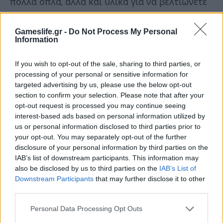
πολλά όπλα, αλλά και υλικά για να βελτιώνετε
τα επί μέρους
χαρακτηριστικά τους
. Είναι
λογικό και αναμενόμενο λοιπόν να θέλετε να
Gameslife.gr -
Do Not Process My Personal
Information
κάνετε αυτές τις βελτιώσεις, ειδικά στην αρχή
που χρειάζεστε όποιο πλεονέκτημα μπορείτε
If you wish to opt-out of the sale, sharing to third parties, or
processing of your personal or sensitive information for
να έχετε. Αντισταθείτε όμως! Το καλύτερο που
targeted advertising by us, please use the below opt-out
έχετε να κάνετε είναι…
go crazy
με όλα
section to confirm your selection. Please note that after your
ανεξαιρέτως τα όπλα, για να διαπιστώσετε
opt-out request is processed you may continue seeing
interest-based ads based on personal information utilized by
ποια σας ταιριάζουν περισσότερο. Όταν
us or personal information disclosed to third parties prior to
καταλήξετε, περιμένετε μέχρι να κάνετε κάποια
your opt-out. You may separately opt-out of the further
disclosure of your personal information by third parties on the
level up
και μόνο τότε επενδύστε σε
upgrades
IAB’s list of downstream participants. This information may
αυτών.
also be disclosed by us to third parties on the
IAB’s List of
Downstream Participants
that may further disclose it to other
third parties.
Personal Data Processing Opt Outs