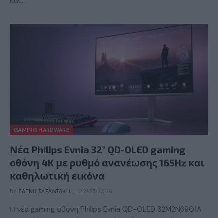
και…
GAMING HARDWARE
Νέα Philips Evnia 32″ QD-OLED gaming
οθόνη 4K με ρυθμό ανανέωσης 165Hz και
καθηλωτική εικόνα
BY
ΕΛΈΝΗ ΣΑΡΑΝΤΆΚΗ
22/07/2026
Η νέα gaming οθόνη Philips Evnia QD-OLED 32M2N6901A