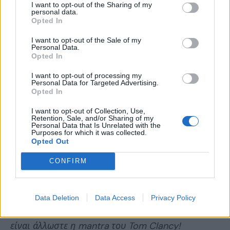
I want to opt-out of the Sharing of my
personal data.
Opted In
I want to opt-out of the Sale of my
Personal Data.
Opted In
I want to opt-out of processing my
Personal Data for Targeted Advertising.
Opted In
I want to opt-out of Collection, Use,
Ελπίζουμε να κάνετε καλή πρόοδο στο παιχνίδι με
Retention, Sale, and/or Sharing of my
Personal Data that Is Unrelated with the
αυτά τα tips που μαζέψαμε για εσάς. Βέβαια μην
Purposes for which it was collected.
Opted Out
ξεχνάμε ότι το Division 2 είναι
multiplayer
, οπότε
CONFIRM
η αναζήτηση για τον βέλτιστο τρόπο gameplay
είναι μία
συνεχής διαδικασία
. Δοκιμάστε
διάφορους ρόλους και γενικά
πειραματιστείτε
,
Data Deletion
Data Access
Privacy Policy
αλλά πάντα με προσοχή και στρατηγική, όπως
είναι άλλωστε η mantra του Tom Clancy!