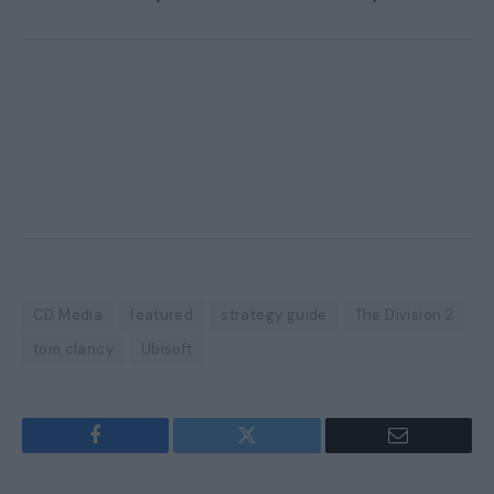
CD Media
featured
strategy guide
The Division 2
tom clancy
Ubisoft
Facebook
Twitter
Email