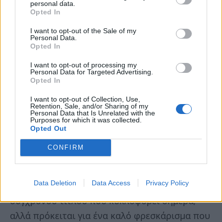
personal data.
«βλέπει» μόνο το αντικείμενο που έχει πέσει
Opted In
για αυτόν, που είναι πάντα κατάλληλο για την
I want to opt-out of the Sale of my
κλάση του, αλά Diablo 3.
Το smart system
Personal Data.
Opted In
μάλιστα έχει και διπλά στατιστικά για τις
I want to opt-out of processing my
υβριδικές κλάσεις που ενεργοποιούνται
Personal Data for Targeted Advertising.
Opted In
ανάλογα με το specilization. Για παράδειγμα, το
ίδιο ραβδί θα δίνει +50 Stamina αν παίζω
I want to opt-out of Collection, Use,
Retention, Sale, and/or Sharing of my
Guardian Druid, αλλά όταν αλλάξω σε Healer, θα
Personal Data that Is Unrelated with the
Purposes for which it was collected.
γίνει + 50 Intelligence. Στο «λίφτινγκ» που έχει
Opted Out
δεχτεί το WoW πρέπει φυσικά να αναφέρουμε
CONFIRM
και τα βελτιωμένα γραφικά, ειδικότερα τα
models που πια δεν είναι και τόσο low-poly.
Data Deletion
Data Access
Privacy Policy
Φυσικά και δεν θα φτάσει τη λεπτομέρεια ενός
σύγχρονου τίτλου που κυκλοφορεί σήμερα,
αλλά πρόκειται για ένα καλό φρεσκάρισμα που