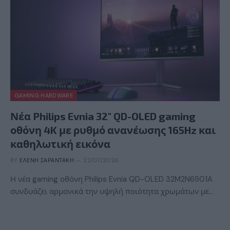
GAMING HARDWARE
Νέα Philips Evnia 32″ QD-OLED gaming
οθόνη 4K με ρυθμό ανανέωσης 165Hz και
καθηλωτική εικόνα
BY
ΕΛΈΝΗ ΣΑΡΑΝΤΆΚΗ
22/07/2026
Η νέα gaming οθόνη Philips Evnia QD-OLED 32M2N6901A
συνδυάζει αρμονικά την υψηλή ποιότητα χρωμάτων με…