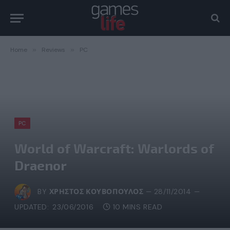
Home
»
Reviews
»
PC
PC
World of Warcraft: Warlords of
Draenor
BY
ΧΡΉΣΤΟΣ ΚΟΥΒΌΠΟΥΛΟΣ
28/11/2014
UPDATED:
23/06/2016
10 MINS READ