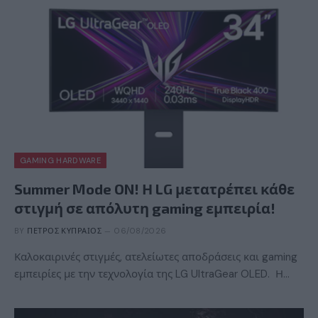
GAMING HARDWARE
Summer Mode ON! Η LG μετατρέπει κάθε
στιγμή σε απόλυτη gaming εμπειρία!
BY
ΠΈΤΡΟΣ ΚΥΠΡΑΊΟΣ
06/08/2026
Καλοκαιρινές στιγμές, ατελείωτες αποδράσεις και gaming
εμπειρίες με την τεχνολογία της LG UltraGear OLED. Η…