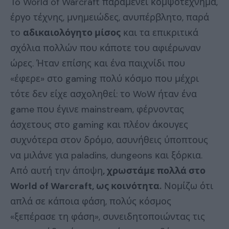
To World of Warcraft παραμένει κομψοτέχνημα,
έργο τέχνης, μνημειώδες, ανυπέρβλητο, παρά
το
αδικαιολόγητο μίσος
και τα επικριτικά
σχόλια πολλών που κάποτε του αφιέρωναν
ώρες. Ήταν επίσης και ένα παιχνίδι που
«έφερε» στο gaming πολύ κόσμο που μέχρι
τότε δεν είχε ασχοληθεί: το WoW ήταν ένα
game που έγινε mainstream, φέρνοντας
άσχετους στο gaming και πλέον άκουγες
συχνότερα στον δρόμο, ασυνήθεις ύποπτους
να μιλάνε για paladins, dungeons και ξόρκια.
Από αυτή την άποψη
, χρωστάμε πολλά στο
World of Warcraft, ως κοινότητα.
Νομίζω ότι
απλά σε κάποια φάση, πολύς κόσμος
«ξεπέρασε τη φάση», συνειδητοποιώντας τις