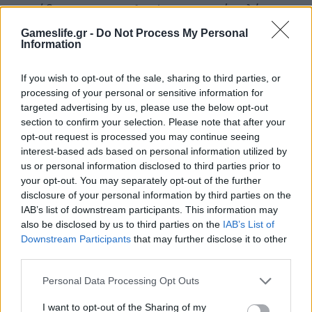
παράδειγμα στα professions: μπορείς πλέον
από νωρίς να ξεκλειδώσεις κάποια βιβλία,
Gameslife.gr -
Do Not Process My Personal
Information
ώστε να ανεβάσεις το επάγγελμα που θέλεις
μέσα από το Draenor και όχι να αρχίζεις από
If you wish to opt-out of the sale, sharing to third parties, or
την αρχή και τις πρώτες ζώνες του Azeroth.
processing of your personal or sensitive information for
targeted advertising by us, please use the below opt-out
Όσο παίζετε, θα ανακαλύψετε διάφορα μικρο-
section to confirm your selection. Please note that after your
πραγματάκια που έχει σκεφτεί η Blizzard για να
opt-out request is processed you may continue seeing
interest-based ads based on personal information utilized by
κάνει τη ζωή πιο ευχάριστη και τις αμοιβές πιο
us or personal information disclosed to third parties prior to
γενναιόδωρες. Κάθε φορά που παίρνετε μια
your opt-out. You may separately opt-out of the further
disclosure of your personal information by third parties on the
αμοιβή από μια αποστολή, υπάρχει πάντα μια
IAB’s list of downstream participants. This information may
μικρή πιθανότητα αναβάθμισης: ένα πράσινο
also be disclosed by us to third parties on the
IAB’s List of
αντικείμενο μπορεί από μόνο του (αν είστε
Downstream Participants
that may further disclose it to other
third parties.
τυχεροί)
να αναβαθμιστεί σε μπλε ή ακόμα
και σε μοβ!
To loot system είναι πλέον
Personal Data Processing Opt Outs
κομμένο και ραμμένο στον παίκτη: καθένας
I want to opt-out of the Sharing of my