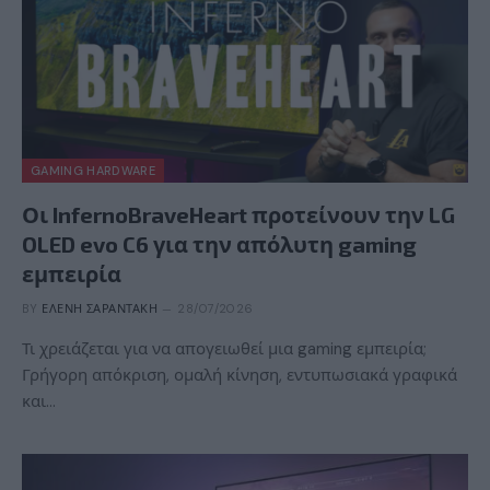
GAMING HARDWARE
Οι InfernoBraveHeart προτείνουν την LG
OLED evo C6 για την απόλυτη gaming
εμπειρία
BY
ΕΛΈΝΗ ΣΑΡΑΝΤΆΚΗ
28/07/2026
Τι χρειάζεται για να απογειωθεί μια gaming εμπειρία;
Γρήγορη απόκριση, ομαλή κίνηση, εντυπωσιακά γραφικά
και…