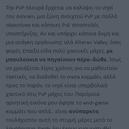
Την PvP πλευρά έρχεται να καλύψει το νησί
του Ashram, μια ζώνη ανοιχτού PvP με πολλά
objectives και κάποιες PvE αποστολές
υποστήριξης. Αν και υπάρχει κάποια δομή και
μια ανάγκη οργάνωσης αλά Alterac Valley, όσες
φορές έπαιξα είδα πολύ χαοτικές μάχες,
με
μπουλούκια να πηγαίνουν πέρα-δώθε.
Ίσως
να χρειάζεται λίγος χρόνος για να μαθευτούν
τακτικές, να διαδοθεί το meta κομμάτι, αλλά
προς το παρόν, το νησί είναι υπερβολικά
χαοτικό στις PvP μάχες του. Παρόμοια
αρνητική εικόνα μου άφησε το end-game
κομμάτι που απλά… είναι
ανύπαρκτο
,
τουλάχιστον αυτή τη στιγμή, μέρες μετά το
λανσάρισμα. Raids δεν έχουν ενσωματωθεί