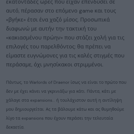
εκατοντάδες ώρες που είχαν επενδύσει σε
αυτό, πέρασαν στο επόμενο game και τους
«βγήκε» έτσι ένα χαζό μίσος. Προσωπικά
διαφωνώ με αυτήν την τακτική του
«κακιασμένου πρώην» που στάζει χολή για τις
επιλογές του παρελθόντος: θα πρέπει να
είμαστε ευγνώμονες για τις καλές στιγμές που
περάσαμε, όχι μνησίκακοι στριμμένοι.
Πάντως, το Warlords of Draenor ίσως να είναι το πρώτο που
δεν με έχει κάνει να γκρινιάξω για κάτι. Πάντα, κάτι με
χάλαγε στα expansions… ή τουλάχιστον αυτή η αντίληψη
μου δημιουργείται. Ας τα βάλουμε κάτω και ας θυμηθούμε
λίγο τα expansions που έχουν περάσει την τελευταία
δεκαετία.