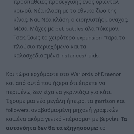
προσπάθειες προσέγγισης ενός οριεντάλ
κοινού. Νέα κλάση με το εθνικό ζώο της
κίνας; Ναι. Νέα κλάση, ο ειρηνιστής μοναχός;
Μέσα. Μάχες με pet battles αλά πόκεμον.
Τσεκ. Ίσως το χειρότερο expansion, παρά το
πλούσιο περιεχόμενο και τα
καλοσχεδιασμένα instances/raids.
Και τώρα ερχόμαστε στο Warlords of Draenor
και από αυτά που ήξερα ότι έπρεπε να
περιμένω, δεν είχα να γκρινιάξω για κάτι.
Έχουμε μια νέα μεγάλη ήπειρο, τα garrison και
followers, αναβαθμισμένη μηχανή γραφικών
και…ένα ακόμα γενικό «πέρασμα» με βερνίκι.
Τα
αυτονόητα δεν θα τα εξηγήσουμε:
το