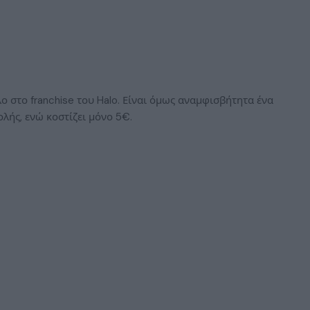
λο στο franchise του Halo. Είναι όμως αναμφισβήτητα ένα
λής, ενώ κοστίζει μόνο 5€.