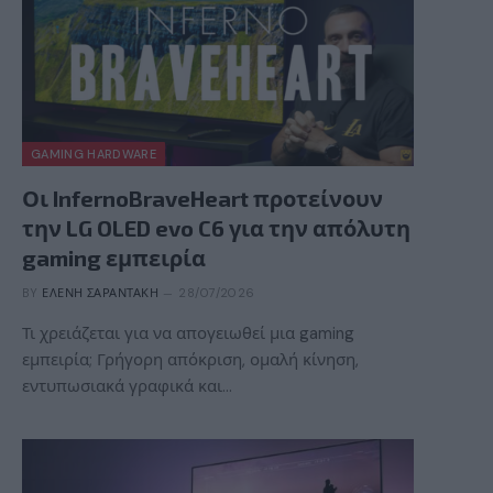
GAMING HARDWARE
Οι InfernoBraveHeart προτείνουν
την LG OLED evo C6 για την απόλυτη
gaming εμπειρία
BY
ΕΛΈΝΗ ΣΑΡΑΝΤΆΚΗ
28/07/2026
Τι χρειάζεται για να απογειωθεί μια gaming
εμπειρία; Γρήγορη απόκριση, ομαλή κίνηση,
εντυπωσιακά γραφικά και…