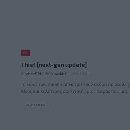
PC
Thief [next-gen update]
BY
ΔΗΜΉΤΡΗΣ ΘΩΜΑΔΆΚΗΣ
23/04/2014
Το είδος των stealth απέκτησε έναν ακόμα πρωταθλητή
Άξιος και καλύτερος συνεχιστής μίας σειράς που μας
READ MORE