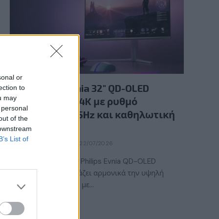
GAMING HARDWARE
sonal or
Νέα Philips Evnia 32″ QD-OLED
ection to
ou may
gaming οθόνη 4K με ρυθμό
 personal
ανανέωσης 165Hz και καθηλωτική
out of the
εικόνα
 downstream
B’s List of
BY
ΕΛΈΝΗ ΣΑΡΑΝΤΆΚΗ
22/07/2026
Η νέα gaming οθόνη Philips Evnia QD-OLED
32M2N6901A συνδυάζει αρμονικά την υψηλή
ποιότητα χρωμάτων με…