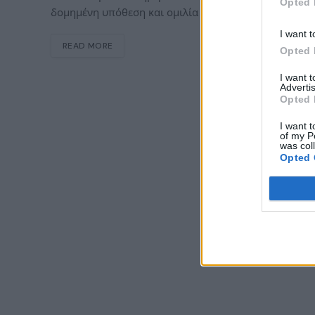
Opted 
δομημένη υπόθεση και ομιλία σε όλους τους NPC από 
I want t
READ MORE
Opted 
I want 
Advertis
Opted 
I want t
of my P
was col
Opted 