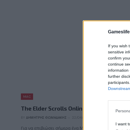
Gameslife
If you wish 
sensitive in
confirm you
continue se
information 
further disc
participants
Downstream 
MAC
The Elder Scrolls Online
Persona
BY
ΔΗΜΉΤΡΗΣ ΘΩΜΑΔΆΚΗΣ
22/04/2014
I want t
Για να επιβιώσει σήμερα ένα MMO, πρέπει να προσφέρ