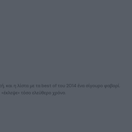
, και η λίστα με τα best of του 2014 ένα σίγουρο φαβορί.
… «έκλεψε» τόσο ελεύθερο χρόνο.