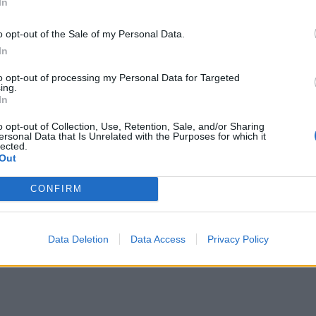
In
«έναστρο» cast, το TESO έχει κάνει μία εξαιρετική αρχή.
o opt-out of the Sale of my Personal Data.
In
to opt-out of processing my Personal Data for Targeted
ing.
In
o opt-out of Collection, Use, Retention, Sale, and/or Sharing
ersonal Data that Is Unrelated with the Purposes for which it
lected.
Out
CONFIRM
Data Deletion
Data Access
Privacy Policy