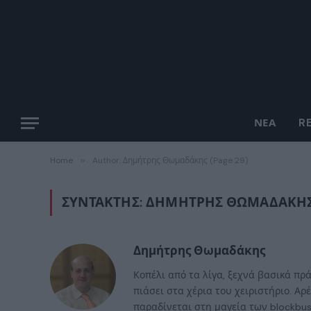
ΝΈΑ
R
Home
»
Author: Δημήτρης Θωμαδάκης (Page 29)
ΣΥΝΤΆΚΤΗΣ:
ΔΗΜΉΤΡΗΣ ΘΩΜΑΔΆΚΗ
Δημήτρης Θωμαδάκης
Κοπέλι από τα λίγα, ξεχνά βασικά πρά
πιάσει στα χέρια του χειριστήριο. Αρ
παραδίνεται στη μαγεία των blockbus