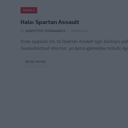
MOBILE
Halo: Spartan Assault
BY
ΔΗΜΉΤΡΗΣ ΘΩΜΑΔΆΚΗΣ
11/04/2014
Είναι εμφανές ότι το Spartan Assault έχει δεύτερο ρό
διασκεδαστικό shooter, με άρτιο gameplay παλιάς σχο
READ MORE