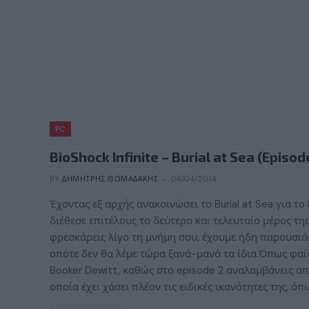
PC
BioShock Infinite – Burial at Sea (Episod
BY
ΔΗΜΉΤΡΗΣ ΘΩΜΑΔΆΚΗΣ
04/04/2014
Έχοντας εξ αρχής ανακοινώσει το Burial at Sea για το
διέθεσε επιτέλους το δεύτερο και τελευταίο μέρος τη
φρεσκάρεις λίγο τη μνήμη σου, έχουμε ήδη παρουσιάσ
οπότε δεν θα λέμε τώρα ξανά-μανά τα ίδια.Όπως φαίν
Booker Dewitt, καθώς στο episode 2 αναλαμβάνεις απ
οποία έχει χάσει πλέον τις ειδικές ικανότητες της, ό