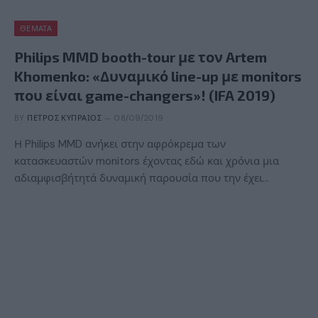
ΘΈΜΑΤΑ
Philips MMD booth-tour με τον Artem
Khomenko: «Δυναμικό line-up με monitors
που είναι game-changers»! (IFA 2019)
BY
ΠΈΤΡΟΣ ΚΥΠΡΑΊΟΣ
08/09/2019
Η Philips MMD ανήκει στην αφρόκρεμα των
κατασκευαστών monitors έχοντας εδώ και χρόνια μια
αδιαμφισβήτητά δυναμική παρουσία που την έχει…