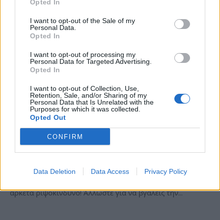
Opted In
I want to opt-out of the Sale of my
Personal Data.
Opted In
I want to opt-out of processing my
Personal Data for Targeted Advertising.
Opted In
I want to opt-out of Collection, Use,
Retention, Sale, and/or Sharing of my
Personal Data that Is Unrelated with the
ΘΈΜΑΤΑ
Purposes for which it was collected.
Opted Out
Rico Rodriguez: Συνέντευξη με τον
υπέρτατο μυστικό πράκτορα!
CONFIRM
BY
ΠΈΤΡΟΣ ΚΥΠΡΑΊΟΣ
06/12/2018
Το επάγγελμα του δημοσιογράφου κρύβει αναπάντεχες
Data Deletion
Data Access
Privacy Policy
εκπλήξεις, διαρκείς ανατροπές και πολλές φορές είναι
αρκετά ριψοκίνδυνο! Άλλωστε για να βγάλεις την…