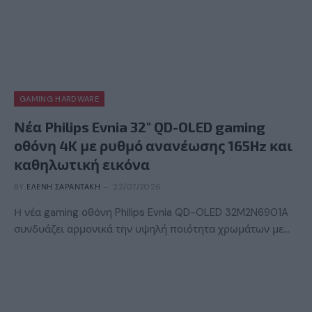
GAMING HARDWARE
Νέα Philips Evnia 32″ QD-OLED gaming
οθόνη 4K με ρυθμό ανανέωσης 165Hz και
καθηλωτική εικόνα
BY
ΕΛΈΝΗ ΣΑΡΑΝΤΆΚΗ
22/07/2026
Η νέα gaming οθόνη Philips Evnia QD-OLED 32M2N6901A
συνδυάζει αρμονικά την υψηλή ποιότητα χρωμάτων με…