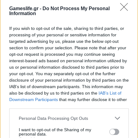
Gameslife.gr -
Do Not Process My Personal
Information
If you wish to opt-out of the sale, sharing to third parties, or
processing of your personal or sensitive information for
targeted advertising by us, please use the below opt-out
section to confirm your selection. Please note that after your
opt-out request is processed you may continue seeing
interest-based ads based on personal information utilized by
ΘΈΜΑΤΑ
us or personal information disclosed to third parties prior to
your opt-out. You may separately opt-out of the further
AthensCon 2018: Απόδραση στη μαγεία
disclosure of your personal information by third parties on the
και στη φαντασία!
IAB’s list of downstream participants. This information may
also be disclosed by us to third parties on the
IAB’s List of
BY
ΠΈΤΡΟΣ ΚΥΠΡΑΊΟΣ
10/12/2018
Downstream Participants
that may further disclose it to other
AthensCon ήταν και… πάει, όμως το μεγαλύτερο συνέδριο
third parties.
της geek και pop κουλτούρας που έλαβε χώρα το διήμερο
Personal Data Processing Opt Outs
1 και…
I want to opt-out of the Sharing of my
personal data.