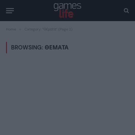
Home
»
Category: "Θέματα" (Page 2)
BROWSING:
ΘΈΜΑΤΑ