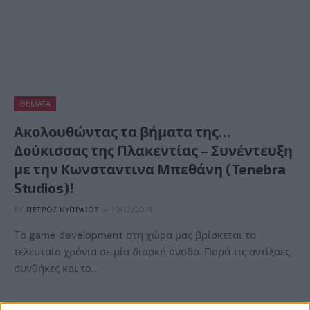
ΘΈΜΑΤΑ
Ακολουθώντας τα βήματα της…
Δούκισσας της Πλακεντίας – Συνέντευξη
με την Κωνσταντινα Μπεθάνη (Tenebra
Studios)!
BY
ΠΈΤΡΟΣ ΚΥΠΡΑΊΟΣ
19/12/2018
To game development στη χώρα μας βρίσκεται τα
τελευταία χρόνια σε μία διαρκή άνοδο. Παρά τις αντίξοες
συνθήκες και το…