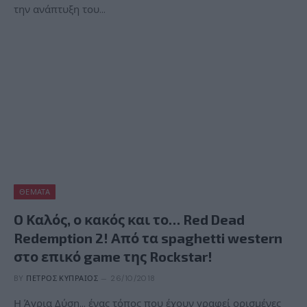
την ανάπτυξη του…
ΘΈΜΑΤΑ
O Καλός, ο κακός και το… Red Dead
Redemption 2! Από τα spaghetti western
στο επικό game της Rockstar!
BY
ΠΈΤΡΟΣ ΚΥΠΡΑΊΟΣ
26/10/2018
Η Άγρια Δύση… ένας τόπος που έχουν γραφεί ορισμένες