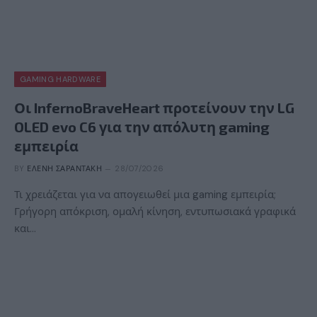
GAMING HARDWARE
Οι InfernoBraveHeart προτείνουν την LG
OLED evo C6 για την απόλυτη gaming
εμπειρία
BY
ΕΛΈΝΗ ΣΑΡΑΝΤΆΚΗ
28/07/2026
Τι χρειάζεται για να απογειωθεί μια gaming εμπειρία;
Γρήγορη απόκριση, ομαλή κίνηση, εντυπωσιακά γραφικά
και…