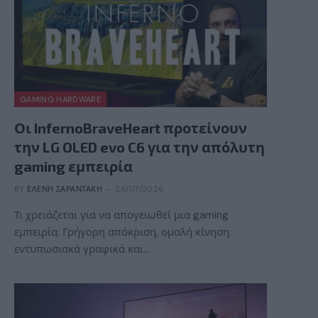
GAMING HARDWARE
Οι InfernoBraveHeart προτείνουν
την LG OLED evo C6 για την απόλυτη
gaming εμπειρία
BY
ΕΛΈΝΗ ΣΑΡΑΝΤΆΚΗ
28/07/2026
Τι χρειάζεται για να απογειωθεί μια gaming
εμπειρία; Γρήγορη απόκριση, ομαλή κίνηση,
εντυπωσιακά γραφικά και…