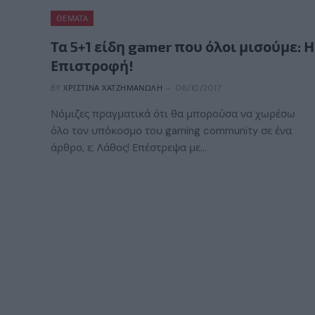
ΘΈΜΑΤΑ
Τα 5+1 είδη gamer που όλοι μισούμε: Η
Επιστροφή!
BY
ΧΡΙΣΤΊΝΑ ΧΑΤΖΗΜΑΝΏΛΗ
06/10/2017
Νόμιζες πραγματικά ότι θα μπορούσα να χωρέσω
όλο τον υπόκοσμο του gaming community σε ένα
άρθρο, ε; Λάθος! Επέστρεψα με…