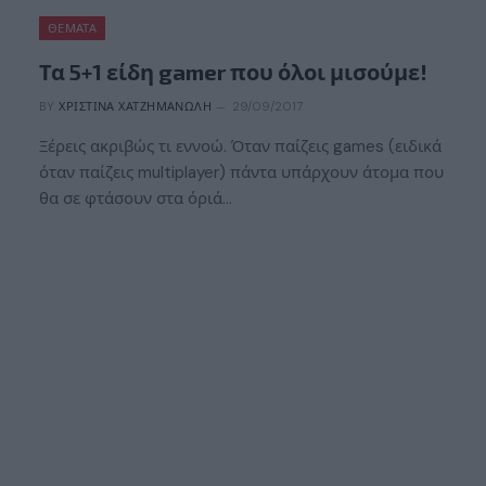
ΘΈΜΑΤΑ
Τα 5+1 είδη gamer που όλοι μισούμε!
BY
ΧΡΙΣΤΊΝΑ ΧΑΤΖΗΜΑΝΏΛΗ
29/09/2017
Ξέρεις ακριβώς τι εννοώ. Όταν παίζεις games (ειδικά
όταν παίζεις multiplayer) πάντα υπάρχουν άτομα που
θα σε φτάσουν στα όριά…