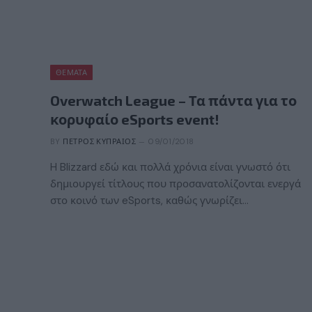
ΘΈΜΑΤΑ
Overwatch League – Τα πάντα για το
κορυφαίο eSports event!
BY
ΠΈΤΡΟΣ ΚΥΠΡΑΊΟΣ
09/01/2018
H Blizzard εδώ και πολλά χρόνια είναι γνωστό ότι
δημιουργεί τίτλους που προσανατολίζονται ενεργά
στο κοινό των eSports, καθώς γνωρίζει…