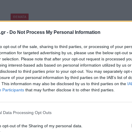
ΘΈΜΑΤΑ
Οι PC Game Cards φέρνουν τα πάνω –
.gr -
Do Not Process My Personal Information
κάτω στο digital download!
BY
ΧΡΙΣΤΊΝΑ ΧΑΤΖΗΜΑΝΏΛΗ
07/11/2017
to opt-out of the sale, sharing to third parties, or processing of your per
formation for targeted advertising by us, please use the below opt-out s
Ο κόσμος του gaming είναι γνωστό ότι αλλάζει και
r selection. Please note that after your opt-out request is processed y
εξελίσσεται με ραγδαίους ρυθμούς. Σε μια
eing interest-based ads based on personal information utilized by us or
παλαιότερη εποχή τους αγαπημένους σου τίτλους…
disclosed to third parties prior to your opt-out. You may separately opt-
losure of your personal information by third parties on the IAB’s list of
. This information may also be disclosed by us to third parties on the
IA
Participants
that may further disclose it to other third parties.
l Data Processing Opt Outs
o opt-out of the Sharing of my personal data.