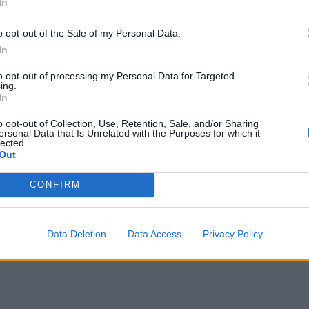
In
ΑΦΙΕΡΏΜΑΤΑ
o opt-out of the Sale of my Personal Data.
In
NBA 2K18 VS. Reality (ή όταν τα
γραφικά αγγίζουν την… τελειότητα)!
to opt-out of processing my Personal Data for Targeted
ing.
In
BY
ΠΈΤΡΟΣ ΚΥΠΡΑΊΟΣ
10/10/2017
Τo ΝΒΑ 2Κ18 ήδη κυκλοφόρησε και όπως θα
o opt-out of Collection, Use, Retention, Sale, and/or Sharing
ersonal Data that Is Unrelated with the Purposes for which it
διαβάσατε και στο review μας κατάφερε για μία
lected.
Out
ακόμη φορά να μας…
CONFIRM
Data Deletion
Data Access
Privacy Policy