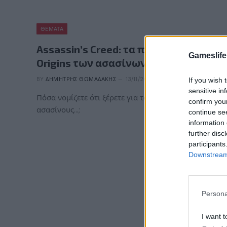
ΘΈΜΑΤΑ
Assassin’s Creed: τα πραγματικά…
Gameslife
Origins των ασασίνων!
BY
ΔΗΜΉΤΡΗΣ ΘΩΜΑΔΆΚΗΣ
13/11/2017
If you wish 
sensitive in
Πόσα νομίζετε ότι ξέρετε για τους αληθινούς
confirm you
ασασίνους…;
continue se
information 
further disc
participants
Downstream 
Persona
I want t