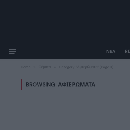
ΝΈΑ
R
Home
»
Θέματα
»
Category: "Αφιερώματα" (Page 3)
BROWSING:
ΑΦΙΕΡΏΜΑΤΑ