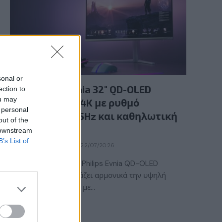
GAMING HARDWARE
sonal or
Νέα Philips Evnia 32″ QD-OLED
ection to
ou may
gaming οθόνη 4K με ρυθμό
 personal
ανανέωσης 165Hz και καθηλωτική
out of the
εικόνα
 downstream
B’s List of
BY
ΕΛΈΝΗ ΣΑΡΑΝΤΆΚΗ
22/07/2026
Η νέα gaming οθόνη Philips Evnia QD-OLED
32M2N6901A συνδυάζει αρμονικά την υψηλή
ποιότητα χρωμάτων με…