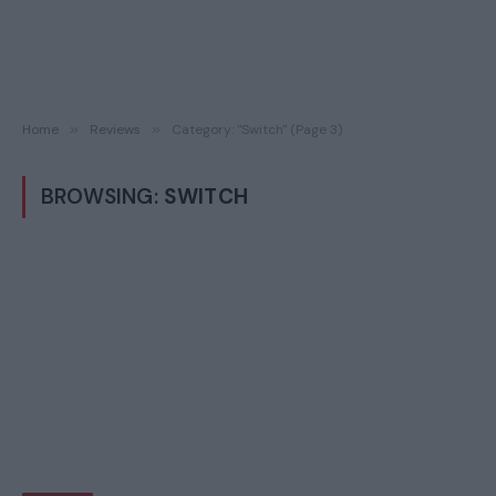
Home
»
Reviews
»
Category: "Switch" (Page 3)
BROWSING:
SWITCH