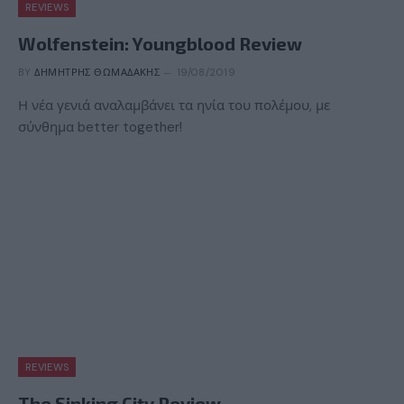
REVIEWS
Wolfenstein: Youngblood Review
BY
ΔΗΜΉΤΡΗΣ ΘΩΜΑΔΆΚΗΣ
19/08/2019
Η νέα γενιά αναλαμβάνει τα ηνία του πολέμου, με
σύνθημα better together!
REVIEWS
The Sinking City Review