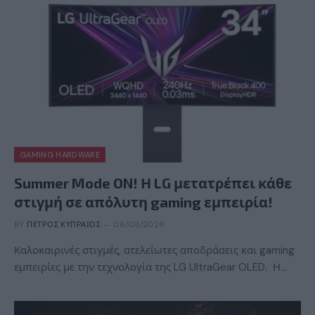
GAMING HARDWARE
Summer Mode ON! Η LG μετατρέπει κάθε
στιγμή σε απόλυτη gaming εμπειρία!
BY
ΠΈΤΡΟΣ ΚΥΠΡΑΊΟΣ
06/08/2026
Καλοκαιρινές στιγμές, ατελείωτες αποδράσεις και gaming
εμπειρίες με την τεχνολογία της LG UltraGear OLED. Η…