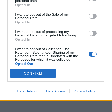
personal data.
Opted In
I want to opt-out of the Sale of my
Personal Data.
Opted In
REVIEWS
Starlink: Battle for Atlas Review
I want to opt-out of processing my
Personal Data for Targeted Advertising.
Opted In
BY
DEMY
02/11/2018
I want to opt-out of Collection, Use,
Ο τίτλος Starlink: Battle for Atlas έχει να κάνει με ένα νέο
Retention, Sale, and/or Sharing of my
action-adventure game που κυκλοφόρησε η Ubisoft για
Personal Data that Is Unrelated with the
Purposes for which it was collected.
PlayStation…
Opted Out
CONFIRM
Data Deletion
Data Access
Privacy Policy