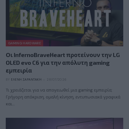
GAMING HARDWARE
Οι InfernoBraveHeart προτείνουν την LG
OLED evo C6 για την απόλυτη gaming
εμπειρία
BY
ΕΛΈΝΗ ΣΑΡΑΝΤΆΚΗ
28/07/2026
Τι χρειάζεται για να απογειωθεί μια gaming εμπειρία;
Γρήγορη απόκριση, ομαλή κίνηση, εντυπωσιακά γραφικά
και…