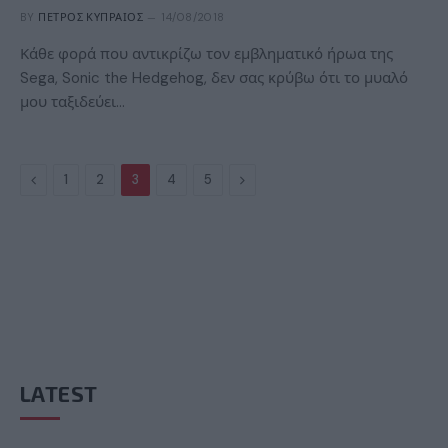
BY
ΠΈΤΡΟΣ ΚΥΠΡΑΊΟΣ
14/08/2018
Κάθε φορά που αντικρίζω τον εμβληματικό ήρωα της
Sega, Sonic the Hedgehog, δεν σας κρύβω ότι το μυαλό
μου ταξιδεύει…
Previous
Next
1
2
3
4
5
LATEST