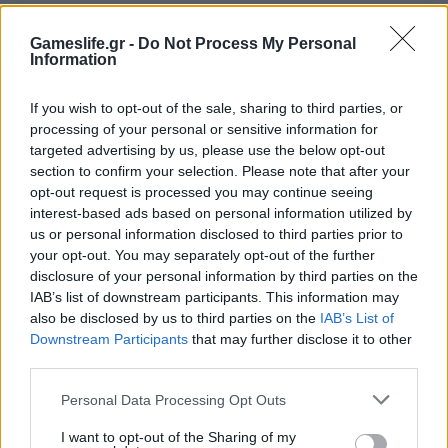
Gameslife.gr -
Do Not Process My Personal
Information
If you wish to opt-out of the sale, sharing to third parties, or
REVIEWS
processing of your personal or sensitive information for
My Hero One’s Justice Review
targeted advertising by us, please use the below opt-out
section to confirm your selection. Please note that after your
BY
ΠΈΤΡΟΣ ΚΥΠΡΑΊΟΣ
10/11/2018
opt-out request is processed you may continue seeing
interest-based ads based on personal information utilized by
Ο κόσμος των anime / manga διαχρονικά πρόκειται για
us or personal information disclosed to third parties prior to
μια τεράστια και ανεξάντλητη πηγή έμπνευσης για τους
your opt-out. You may separately opt-out of the further
game developers. Πολλές…
disclosure of your personal information by third parties on the
IAB’s list of downstream participants. This information may
also be disclosed by us to third parties on the
IAB’s List of
Downstream Participants
that may further disclose it to other
third parties.
Personal Data Processing Opt Outs
I want to opt-out of the Sharing of my