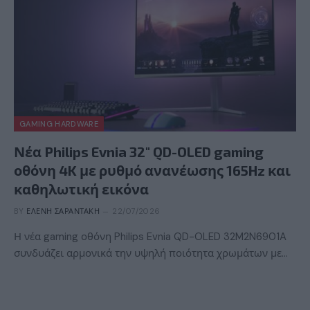
GAMING HARDWARE
Νέα Philips Evnia 32″ QD-OLED gaming
οθόνη 4K με ρυθμό ανανέωσης 165Hz και
καθηλωτική εικόνα
BY
ΕΛΈΝΗ ΣΑΡΑΝΤΆΚΗ
22/07/2026
Η νέα gaming οθόνη Philips Evnia QD-OLED 32M2N6901A
συνδυάζει αρμονικά την υψηλή ποιότητα χρωμάτων με…