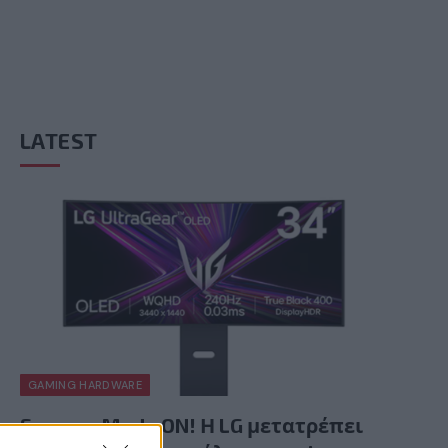
LATEST
GAMING HARDWARE
Summer Mode ON! Η LG μετατρέπει