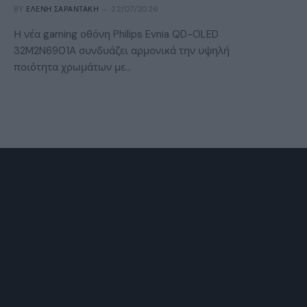
BY
ΕΛΈΝΗ ΣΑΡΑΝΤΆΚΗ
22/07/2026
Η νέα gaming οθόνη Philips Evnia QD-OLED
32M2N6901A συνδυάζει αρμονικά την υψηλή
ποιότητα χρωμάτων με…