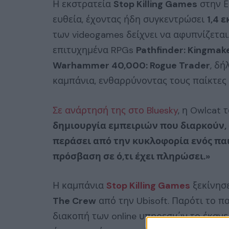
Η εκστρατεία
Stop Killing Games
στην Ε
ευθεία, έχοντας ήδη συγκεντρώσει
1,4 
των videogames δείχνει να αφυπνίζεται
επιτυχημένα RPGs
Pathfinder: Kingmak
Warhammer 40,000: Rogue Trader
, δή
καμπάνια, ενθαρρύνοντας τους παίκτες
Σε ανάρτησή της στο Bluesky
, η Owlcat 
δημιουργία εμπειριών που διαρκούν, 
περάσει από την κυκλοφορία ενός παι
πρόσβαση σε ό,τι έχει πληρώσει.»
Η καμπάνια
Stop Killing Games
ξεκίνησε
The Crew
από την Ubisoft. Παρότι το παι
διακοπή των online υπηρεσιών το έκαν