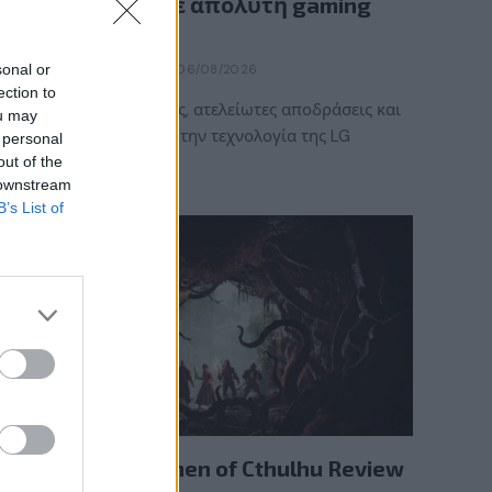
κάθε στιγμή σε απόλυτη gaming
εμπειρία!
sonal or
BY
ΠΈΤΡΟΣ ΚΥΠΡΑΊΟΣ
06/08/2026
ection to
Καλοκαιρινές στιγμές, ατελείωτες αποδράσεις και
ou may
gaming εμπειρίες με την τεχνολογία της LG
 personal
UltraGear OLED. Η…
out of the
 downstream
B’s List of
REVIEWS
The Mound: Omen of Cthulhu Review