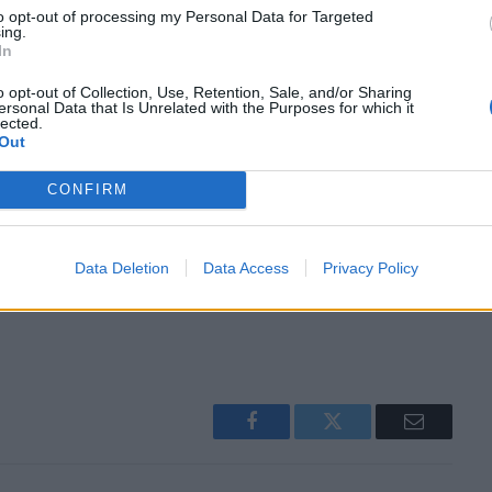
to opt-out of processing my Personal Data for Targeted
ing.
In
o opt-out of Collection, Use, Retention, Sale, and/or Sharing
ersonal Data that Is Unrelated with the Purposes for which it
lected.
Out
CONFIRM
Data Deletion
Data Access
Privacy Policy
Facebook
Twitter
Email