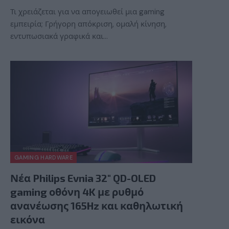
Τι χρειάζεται για να απογειωθεί μια gaming
εμπειρία; Γρήγορη απόκριση, ομαλή κίνηση,
εντυπωσιακά γραφικά και…
GAMING HARDWARE
Νέα Philips Evnia 32″ QD-OLED
gaming οθόνη 4K με ρυθμό
ανανέωσης 165Hz και καθηλωτική
εικόνα