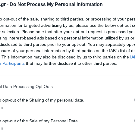
ωτοβουλίας είναι να πιέσει τις κυβερνήσεις
.gr -
Do Not Process My Personal Information
fe” πλάνα
για τέτοιου είδους τίτλους, ώστε
ους τους.
to opt-out of the sale, sharing to third parties, or processing of your per
formation for targeted advertising by us, please use the below opt-out s
r selection. Please note that after your opt-out request is processed y
eing interest-based ads based on personal information utilized by us or
disclosed to third parties prior to your opt-out. You may separately opt-
losure of your personal information by third parties on the IAB’s list of
. This information may also be disclosed by us to third parties on the
IA
ναι μια
Ευρωπαϊκή Πρωτοβουλία Πολιτών
Participants
that may further disclose it to other third parties.
υπογραφές της έχει ήδη εξασφαλίσει
ακρόαση
υνατότητα η
Ευρωπαϊκή Επιτροπή
να
προθεσμία για τη συλλογή υπογραφών λήγει
l Data Processing Opt Outs
o opt-out of the Sharing of my personal data.
In
e και διαθέσιμοι DRM-free
(δηλαδή χωρίς
ωμάτων), το γεγονός ότι το στούντιο
o opt-out of the Sale of my Personal Data.
In
ει ότι το ζήτημα αφορά ολόκληρη τη