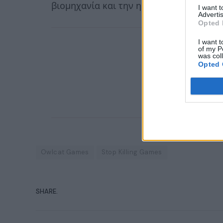
βιομηχανία και την ηθική της διάσταση.
I want 
Advertis
Opted 
I want t
of my P
was col
Opted 
Owlcat Games
Stop Killing Games
SHARE.