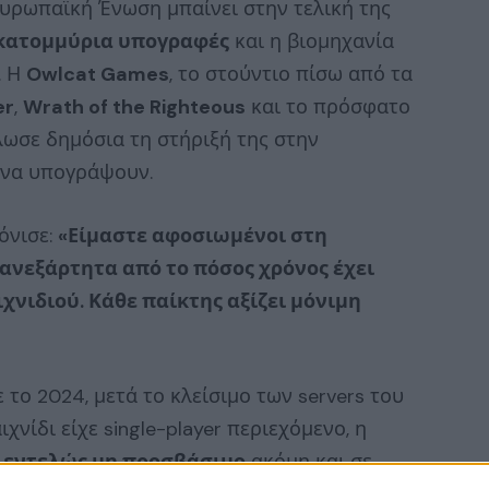
υρωπαϊκή Ένωση μπαίνει στην τελική της
εκατομμύρια υπογραφές
και η βιομηχανία
. Η
Owlcat Games
, το στούντιο πίσω από τα
er
,
Wrath of the Righteous
και το πρόσφατο
λωσε δημόσια τη στήριξή της στην
 να υπογράψουν.
τόνισε:
«Είμαστε αφοσιωμένοι στη
ανεξάρτητα από το πόσος χρόνος έχει
χνιδιού. Κάθε παίκτης αξίζει μόνιμη
 το 2024, μετά το κλείσιμο των servers του
χνίδι είχε single-player περιεχόμενο, η
ε
εντελώς μη προσβάσιμο
ακόμη και σε