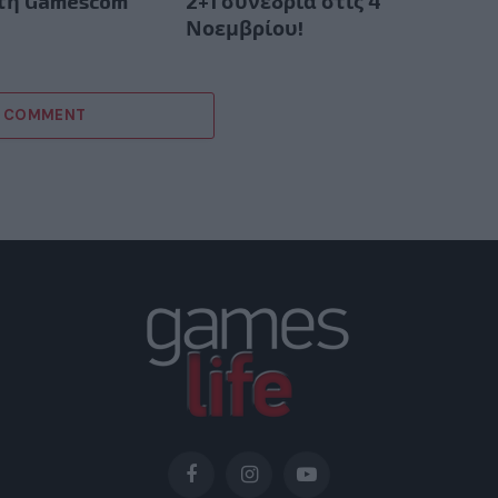
στη Gamescom
2+1 συνέδρια στις 4
Νοεμβρίου!
A COMMENT
Facebook
Instagram
YouTube