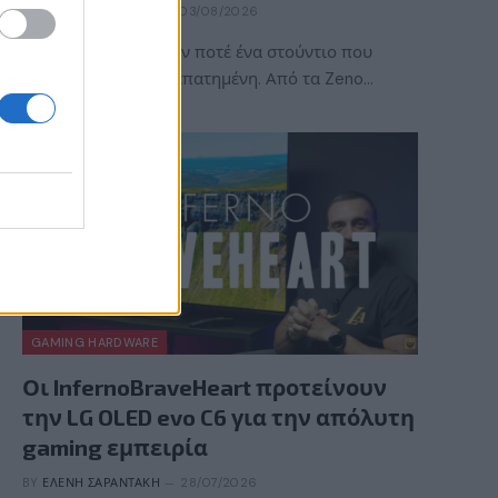
BY
ΠΈΤΡΟΣ ΚΥΠΡΑΊΟΣ
03/08/2026
Η ACE Team δεν ήταν ποτέ ένα στούντιο που
ακολουθούσε την πεπατημένη. Από τα Zeno…
GAMING HARDWARE
Οι InfernoBraveHeart προτείνουν
την LG OLED evo C6 για την απόλυτη
gaming εμπειρία
BY
ΕΛΈΝΗ ΣΑΡΑΝΤΆΚΗ
28/07/2026